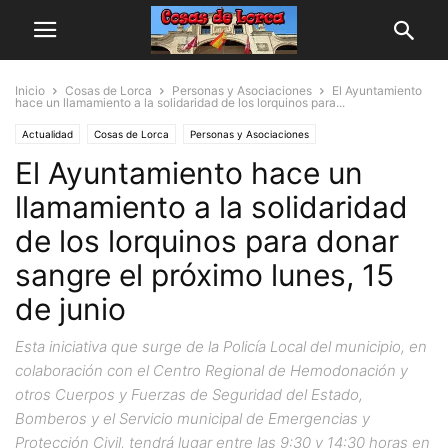
Inicio
Cosas de Lorca
Personas y Asociaciones
El Ayuntamiento
hace un llamamiento a la solidaridad de los lorquinos para...
Actualidad
Cosas de Lorca
Personas y Asociaciones
El Ayuntamiento hace un
llamamiento a la solidaridad
de los lorquinos para donar
sangre el próximo lunes, 15
de junio
Esta iniciativa que surge de la Policía Local del municipio, en
colaboración con el Centro Regional de Hemodonación y
otros Cuerpos y Fuerzas de Seguridad del Estado,
Bomberos y el Servicio municipal de Emergencias y
Protección Civil, tendrá lugar entre las 9:30 y 14:30 horas en