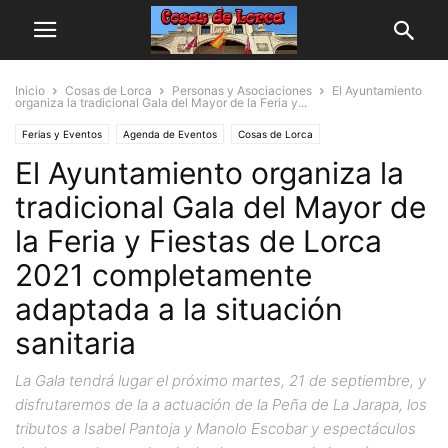
Inicio
Cosas de Lorca
Personas y Asociaciones
El Ayuntamiento
organiza la tradicional Gala del Mayor de la Feria y...
Ferias y Eventos
Agenda de Eventos
Cosas de Lorca
El Ayuntamiento organiza la
Personas y Asociaciones
tradicional Gala del Mayor de
la Feria y Fiestas de Lorca
2021 completamente
adaptada a la situación
sanitaria
La Gala tendrá lugar el próximo martes, 21 de septiembre, y
disfrutaremos de la a actuación de la Peña de La Jarapa, los
tributos a Isabel Pantoja y Manolo Escobar y espectáculos