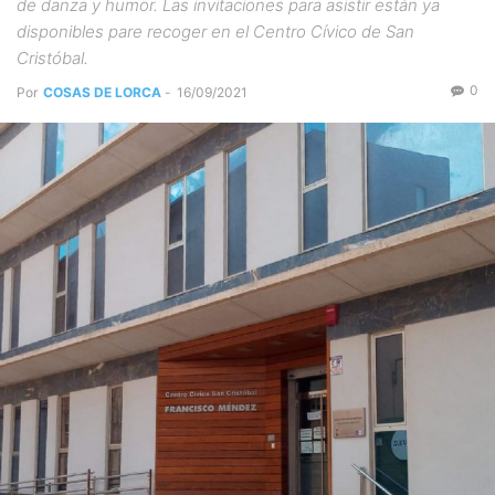
de danza y humor. Las invitaciones para asistir están ya
disponibles pare recoger en el Centro Cívico de San
Cristóbal.
0
Por
COSAS DE LORCA
-
16/09/2021