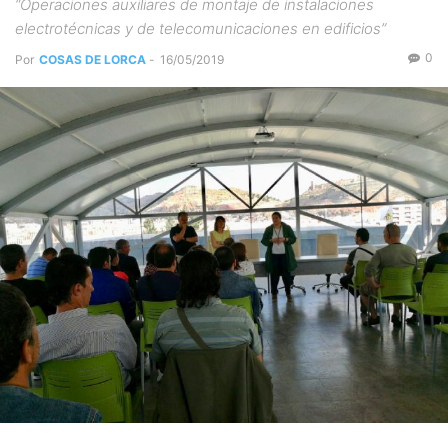
“Operaciones auxiliares de montaje de instalaciones
electrotécnicas y de telecomunicaciones en edificios”
0
Por
COSAS DE LORCA
-
16/05/2019