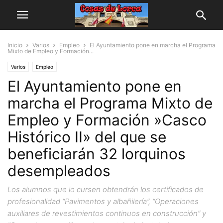
Inicio
Varios
Empleo
El Ayuntamiento pone en marcha el Programa
Mixto de Empleo y Formación...
Varios
Empleo
El Ayuntamiento pone en
marcha el Programa Mixto de
Empleo y Formación »Casco
Histórico II» del que se
beneficiarán 32 lorquinos
desempleados
Los alumnos que lo cursen obtendrán los certificados de
profesionalidad “Pavimentos y albañilería”, “Operaciones
auxiliares de revestimientos continuos en construcción” y