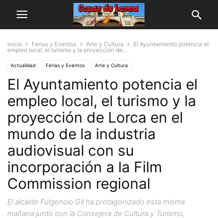
Inicio
Ferias y Eventos
Arte y Cultura
El Ayuntamiento potencia el
empleo local, el turismo y la proyección de...
Actualidad
Ferias y Eventos
Arte y Cultura
El Ayuntamiento potencia el
empleo local, el turismo y la
proyección de Lorca en el
mundo de la industria
audiovisual con su
incorporación a la Film
Commission regional
El alcalde Fulgencio Gil ha protagonizado esta misma
mañana junto con la Consejera de Cultura y Turismo,