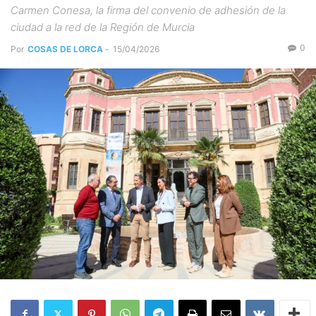
Carmen Conesa, la firma del convenio de adhesión de la
ciudad a la red de la Región de Murcia
0
Por
COSAS DE LORCA
-
15/04/2026