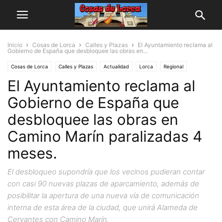
Inicio
Cosas de Lorca
Calles y Plazas
El Ayuntamiento reclama al
Gobierno de España que desbloquee las obras en...
Cosas de Lorca
Calles y Plazas
Actualidad
Lorca
Regional
El Ayuntamiento reclama al
Gobierno de España que
desbloquee las obras en
Camino Marín paralizadas 4
meses.
El desbloqueo supondría que los vecinos pudieran contar
con casi 90 nuevas plazas de aparcamiento, además de
posibilitar la apertura de una nueva vía de comunicación
interna de esta área de la ciudad, que unirá Alameda de
Cervantes con Camino Marín.