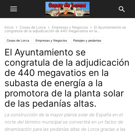
Inicio
Cosas de Lorca
Empresas y Negocios
El Ayuntamiento se
congratula de la adjudicación de 440 megavatios en la...
Cosas de Lorca
Empresas y Negocios
Paisajes y pedanias
El Ayuntamiento se
congratula de la adjudicación
de 440 megavatios en la
subasta de energía a la
promotora de la planta solar
de las pedanías altas.
La construcción de la mayor planta solar de España en el
norte del término municipal se convertirá en un factor de
dinamización para las pedanías altas de Lorca gracias a las