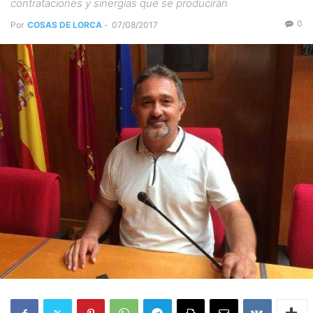
contrataciones y sinergias que se producirán
0
Por
COSAS DE LORCA
-
07/08/2017