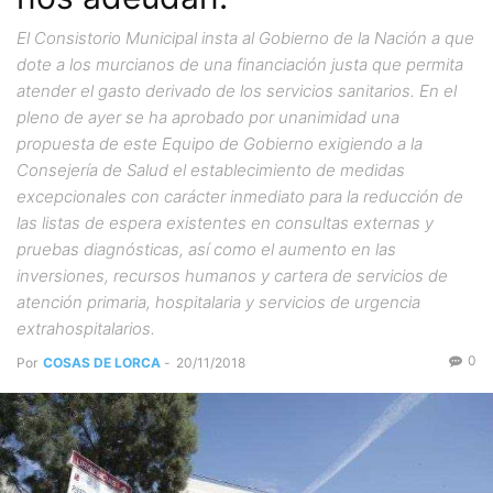
El Consistorio Municipal insta al Gobierno de la Nación a que
dote a los murcianos de una financiación justa que permita
atender el gasto derivado de los servicios sanitarios. En el
pleno de ayer se ha aprobado por unanimidad una
propuesta de este Equipo de Gobierno exigiendo a la
Consejería de Salud el establecimiento de medidas
excepcionales con carácter inmediato para la reducción de
las listas de espera existentes en consultas externas y
pruebas diagnósticas, así como el aumento en las
inversiones, recursos humanos y cartera de servicios de
atención primaria, hospitalaria y servicios de urgencia
extrahospitalarios.
0
Por
COSAS DE LORCA
-
20/11/2018