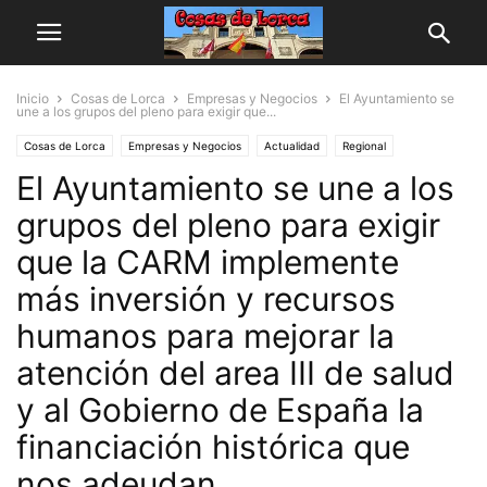
Inicio
Cosas de Lorca
Empresas y Negocios
El Ayuntamiento se
une a los grupos del pleno para exigir que...
Cosas de Lorca
Empresas y Negocios
Actualidad
Regional
El Ayuntamiento se une a los
grupos del pleno para exigir
que la CARM implemente
más inversión y recursos
humanos para mejorar la
atención del area III de salud
y al Gobierno de España la
financiación histórica que
nos adeudan.