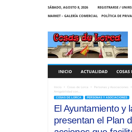
SÁBADO, AGOSTO 8, 2026
REGISTRARSE / UNIRS
MARKET – GALERÍA COMERCIAL
POLÍTICA DE PRIV
C
O
S
A
S
D
E
INICIO
ACTUALIDAD
COSAS 
L
O
R
Inicio
Cosas de Lorca
Personas y Asociaciones
Amigabilidad con...
C
COSAS DE LORCA
PERSONAS Y ASOCIACIONES
A
El Ayuntamiento y
presentan el Plan 