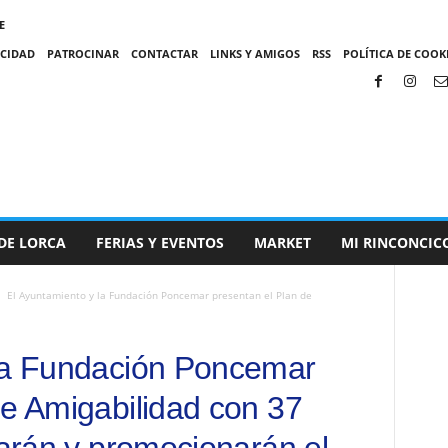
E
ACIDAD
PATROCINAR
CONTACTAR
LINKS Y AMIGOS
RSS
POLÍTICA DE COOKI
DE LORCA
FERIAS Y EVENTOS
MARKET
MI RINCONCIC
El Ayuntamiento y la Fundación Poncemar presentan el Plan de
 la Fundación Poncemar
de Amigabilidad con 37