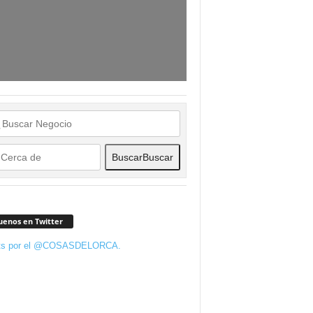
Buscar
Buscar
uenos en Twitter
ts por el @COSASDELORCA.