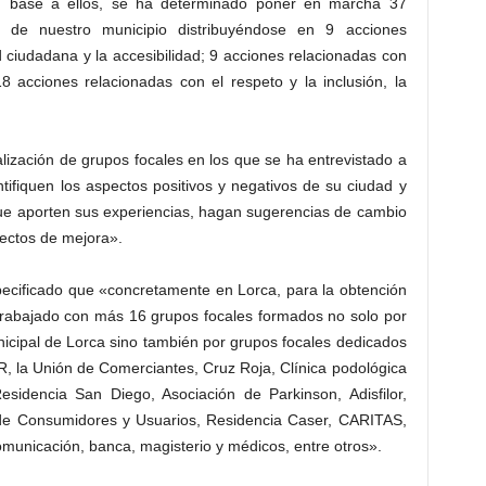
 en base a ellos, se ha determinado poner en marcha 37
d de nuestro municipio distribuyéndose en 9 acciones
d ciudadana y la accesibilidad; 9 acciones relacionadas con
18 acciones relacionadas con el respeto y la inclusión, la
ealización de grupos focales en los que se ha entrevistado a
tifiquen los aspectos positivos y negativos de su ciudad y
ue aporten sus experiencias, hagan sugerencias de cambio
yectos de mejora».
pecificado que «concretamente en Lorca, para la obtención
trabajado con más 16 grupos focales formados no solo por
icipal de Lorca sino también por grupos focales dedicados
 la Unión de Comerciantes, Cruz Roja, Clínica podológica
esidencia San Diego, Asociación de Parkinson, Adisfilor,
de Consumidores y Usuarios, Residencia Caser, CARITAS,
unicación, banca, magisterio y médicos, entre otros».