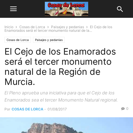
Inicio
Cosas de Lorca
Paisajes y pedanias
El Cejo de los
Enamorados será el tercer monumento natural de la...
Cosas de Lorca
Paisajes y pedanias
El Cejo de los Enamorados
será el tercer monumento
natural de la Región de
Murcia.
El Pleno aprueba una iniciativa para que el Cejo de los
Enamorados sea el tercer Monumento Natural regional.
0
Por
COSAS DE LORCA
-
01/08/2017