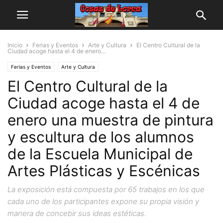
Inicio
Ferias y Eventos
Arte y Cultura
El Centro Cultural de la
Ciudad acoge hasta el 4 de enero...
Ferias y Eventos
Arte y Cultura
El Centro Cultural de la
Ciudad acoge hasta el 4 de
enero una muestra de pintura
y escultura de los alumnos
de la Escuela Municipal de
Artes Plásticas y Escénicas
La exposición está compuesta por 65 trabajos en los que
cada uno de los participantes expone su propia visión y
manera de concebir sus ideas estéticas.