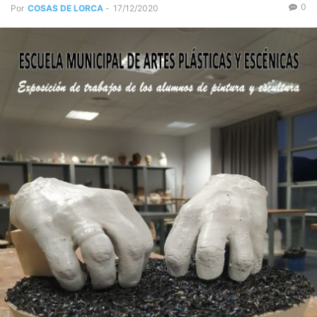
0
Por
COSAS DE LORCA
-
17/12/2020