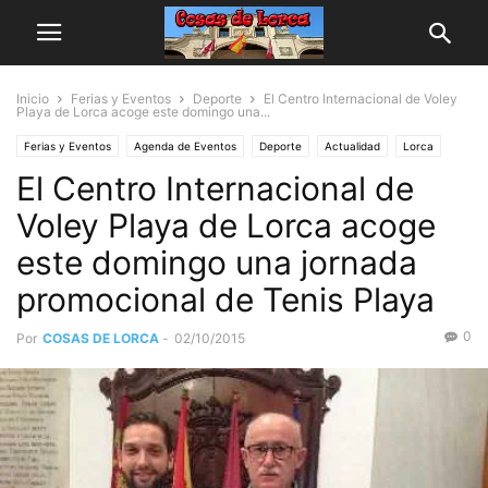
Inicio
Ferias y Eventos
Deporte
El Centro Internacional de Voley
Playa de Lorca acoge este domingo una...
Ferias y Eventos
Agenda de Eventos
Deporte
Actualidad
Lorca
El Centro Internacional de
Voley Playa de Lorca acoge
este domingo una jornada
promocional de Tenis Playa
0
Por
COSAS DE LORCA
-
02/10/2015