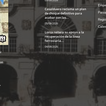
05/08/2026
Empre
Casalduero reclama un plan
Paisa
de choque definitivo para
acabar con las...
Regio
05/08/2026
Calle
Lorca reitera su apoyo a la
recuperación de la línea
ferroviaria...
04/08/2026
r
das