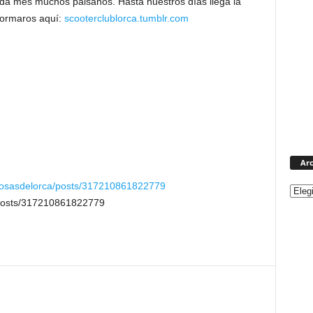
da mes muchos paisanos. Hasta nuestros días llega la
nformaros aquí:
scooterclublorca.tumblr.com
Arc
cosasdelorca/posts/317210861822779
/posts/317210861822779