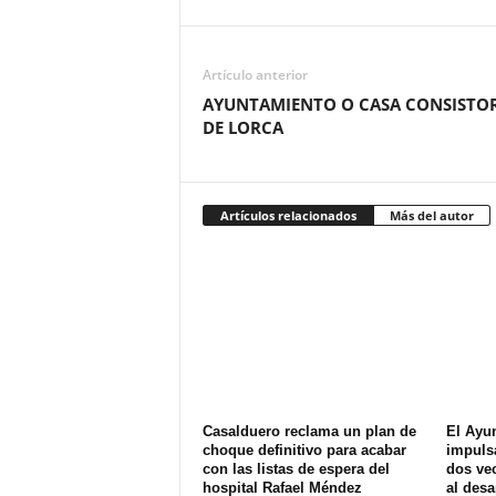
Artículo anterior
AYUNTAMIENTO O CASA CONSISTOR
DE LORCA
Artículos relacionados
Más del autor
Casalduero reclama un plan de
El Ayu
choque definitivo para acabar
impuls
con las listas de espera del
dos ve
hospital Rafael Méndez
al desa