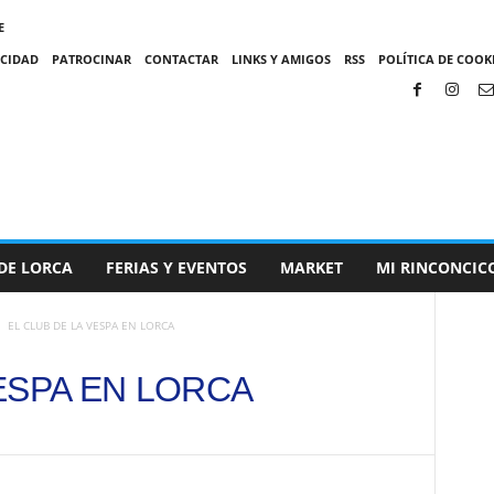
E
ACIDAD
PATROCINAR
CONTACTAR
LINKS Y AMIGOS
RSS
POLÍTICA DE COOKI
DE LORCA
FERIAS Y EVENTOS
MARKET
MI RINCONCIC
EL CLUB DE LA VESPA EN LORCA
ESPA EN LORCA