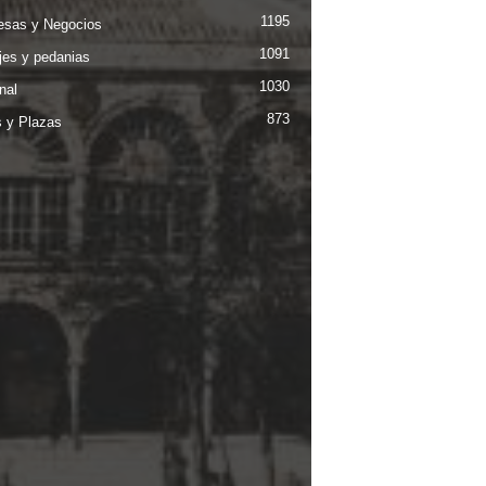
1195
sas y Negocios
1091
jes y pedanias
1030
nal
873
s y Plazas