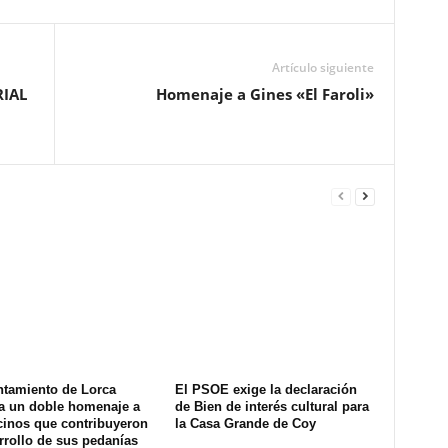
Artículo siguiente
IAL
Homenaje a Gines «El Faroli»
ntamiento de Lorca
El PSOE exige la declaración
a un doble homenaje a
de Bien de interés cultural para
cinos que contribuyeron
la Casa Grande de Coy
rrollo de sus pedanías