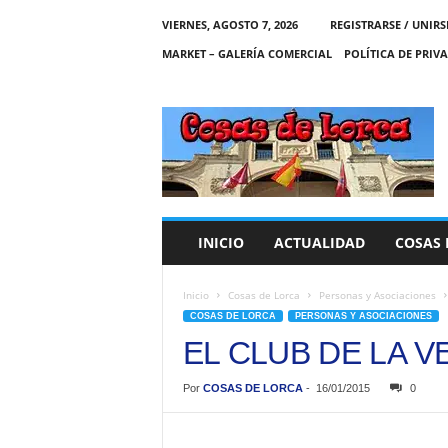
VIERNES, AGOSTO 7, 2026
REGISTRARSE / UNIRS
MARKET – GALERÍA COMERCIAL
POLÍTICA DE PRIV
C
O
S
A
S
D
E
INICIO
ACTUALIDAD
COSAS 
L
O
R
Inicio
Cosas de Lorca
Personas y Asociaciones
C
COSAS DE LORCA
PERSONAS Y ASOCIACIONES
A
EL CLUB DE LA V
Por
COSAS DE LORCA
-
16/01/2015
0