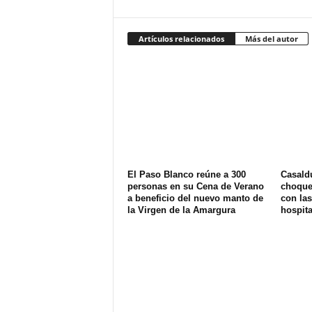
Artículos relacionados
Más del autor
El Paso Blanco reúne a 300
Casald
personas en su Cena de Verano
choque 
a beneficio del nuevo manto de
con las
la Virgen de la Amargura
hospit