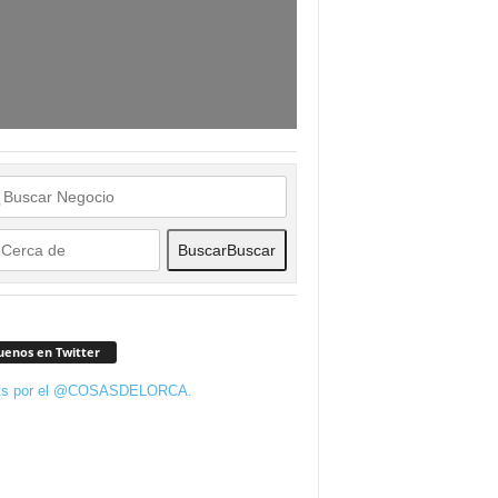
Buscar
Buscar
uenos en Twitter
ts por el @COSASDELORCA.