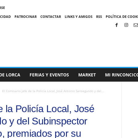
RSE
ACIDAD
PATROCINAR
CONTACTAR
LINKS Y AMIGOS
RSS
POLÍTICA DE COOKI
DE LORCA
FERIAS Y EVENTOS
MARKET
MI RINCONCIC
El Comisario jefe de la Policía Local, José Antonio Sansegundo y del...
e la Policía Local, José
o y del Subinspector
, premiados por su