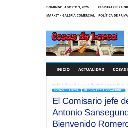
DOMINGO, AGOSTO 9, 2026
REGISTRARSE / UNI
MARKET – GALERÍA COMERCIAL
POLÍTICA DE PRIV
C
O
S
A
S
D
E
INICIO
ACTUALIDAD
COSAS 
L
O
R
Inicio
Cosas de Lorca
Personas y Asociaciones
C
COSAS DE LORCA
PERSONAS Y ASOCIACIONES
A
El Comisario jefe d
Antonio Sansegund
Bienvenido Romero