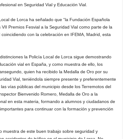
fesional en Seguridad Vial y Educación Vial.
 Local de Lorca ha señalado que “la Fundación Española
 VII Premios Fesvial a la Seguridad Vial como parte de la
l coincidiendo con la celebración en IFEMA, Madrid, esta
distinciones la Policía Local de Lorca sigue demostrando
ducación vial en España, y como muestra de ello, los
ansegundo, quien ha recibido la Medalla de Oro por su
uridad Vial, teniéndola siempre presente y preferentemente
 las vías públicas del municipio desde los Terremotos del
binspector Bienvenido Romero, Medalla de Oro a la
sional en esta materia, formando a alumnos y ciudadanos de
s importantes para continuar con la formación y prevención
mo muestra de este buen trabajo sobre seguridad y
 en accidentes de tráfico en el municipio de Lorca. No