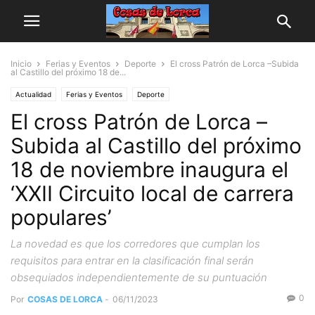
Inicio
Ferias y Eventos
Deporte
El cross Patrón de Lorca –Subida
al Castillo del próximo 18 de...
Actualidad
Ferias y Eventos
Deporte
El cross Patrón de Lorca –
Subida al Castillo del próximo
18 de noviembre inaugura el
‘XXII Circuito local de carrera
populares’
La novedad es que los corredores que cumplan los
requisitos para entrar en la clasificación final serán
obsequiados independientemente de su puntuación
0
Por
COSAS DE LORCA
-
06/11/2023