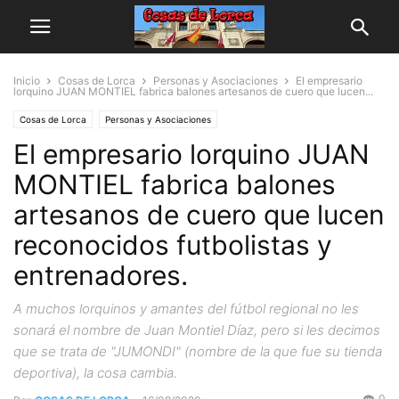
Inicio
Cosas de Lorca
Personas y Asociaciones
El empresario
lorquino JUAN MONTIEL fabrica balones artesanos de cuero que lucen...
Cosas de Lorca
Personas y Asociaciones
El empresario lorquino JUAN
MONTIEL fabrica balones
artesanos de cuero que lucen
reconocidos futbolistas y
entrenadores.
A muchos lorquinos y amantes del fútbol regional no les
sonará el nombre de Juan Montiel Díaz, pero si les decimos
que se trata de "JUMONDI" (nombre de la que fue su tienda
deportiva), la cosa cambia.
0