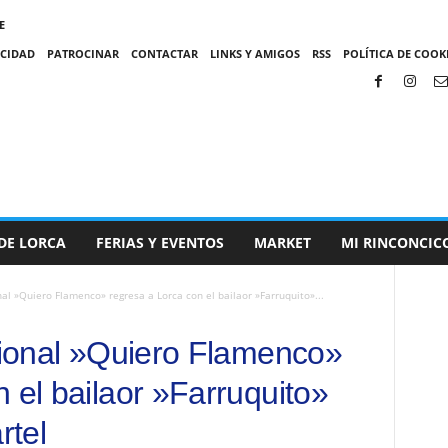
E
ACIDAD
PATROCINAR
CONTACTAR
LINKS Y AMIGOS
RSS
POLÍTICA DE COOKI
DE LORCA
FERIAS Y EVENTOS
MARKET
MI RINCONCIC
nal »Quiero Flamenco» regresa a Lorca con el bailaor »Farruquito»...
acional »Quiero Flamenco»
 el bailaor »Farruquito»
rtel