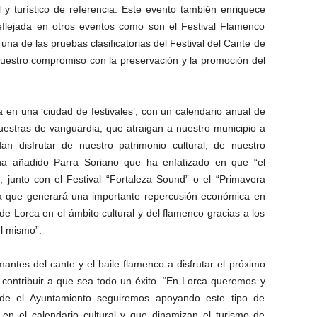
 y turístico de referencia. Este evento también enriquece
reflejada en otros eventos como son el Festival Flamenco
una de las pruebas clasificatorias del Festival del Cante de
uestro compromiso con la preservación y la promoción del
 en una ‘ciudad de festivales’, con un calendario anual de
uestras de vanguardia, que atraigan a nuestro municipio a
dan disfrutar de nuestro patrimonio cultural, de nuestro
ha añadido Parra Soriano que ha enfatizado en que “el
, junto con el Festival “Fortaleza Sound” o el “Primavera
 ya que generará una importante repercusión económica en
 de Lorca en el ámbito cultural y del flamenco gracias a los
el mismo”.
antes del cante y el baile flamenco a disfrutar el próximo
a contribuir a que sea todo un éxito. “En Lorca queremos y
de el Ayuntamiento seguiremos apoyando este tipo de
 en el calendario cultural y que dinamizan el turismo de