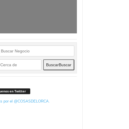
Buscar
Buscar
uenos en Twitter
ts por el @COSASDELORCA.