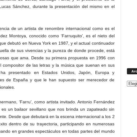
 Lucas Sánchez, durante la presentación del mismo en el
sencia de un artista de renombre internacional como es el
ndez Montoya, conocido como ‘Farruquito’, es el nieto del
que debutó en Nueva York en 1987, y el actual continuador
huella de sus vivencias y la pureza de donde procede, está
 cosas que ama. Desde su primera propuesta en 1996 con
el compositor de las letras y la música que suenan en sus
Arc
e ha presentado en Estados Unidos, Japón, Europa y
des de España y que le han supuesto ser merecedor de
ionales.
ermano, ‘Farru’, como artista invitado. Antonio Fernández
 es un bailaor sevillano que nos brinda un zapateado sin
ante. Desde que debutará en la escena internacional a los 2
xito dentro de su trayectoria, participando en numerosas
ctuando en grandes espectáculos en todas partes del mundo