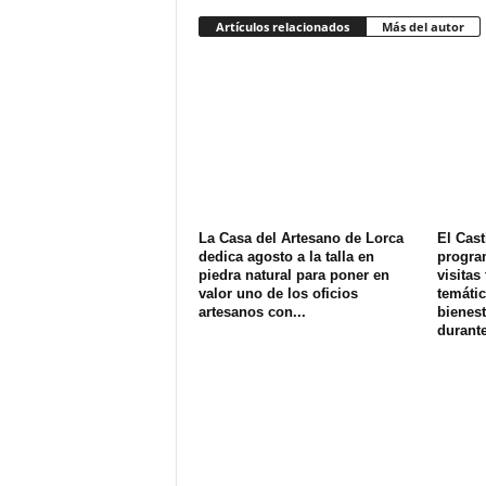
Artículos relacionados
Más del autor
La Casa del Artesano de Lorca
El Cast
dedica agosto a la talla en
progra
piedra natural para poner en
visitas
valor uno de los oficios
temátic
artesanos con...
bienest
durante