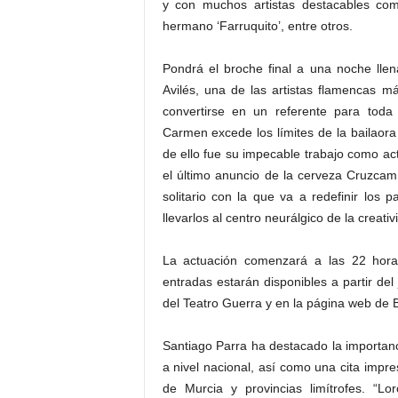
y con muchos artistas destacables co
hermano ‘Farruquito’, entre otros.
Pondrá el broche final a una noche lle
Avilés, una de las artistas flamencas 
convertirse en un referente para tod
Carmen excede los límites de la bailaor
de ello fue su impecable trabajo como ac
el último anuncio de la cerveza Cruzcam
solitario con la que va a redefinir los
llevarlos al centro neurálgico de la creat
La actuación comenzará a las 22 horas
entradas estarán disponibles a partir del
del Teatro Guerra y en la página web de B
Santiago Parra ha destacado la importanc
a nivel nacional, así como una cita impr
de Murcia y provincias limítrofes. “Lo