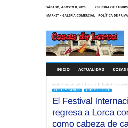
SÁBADO, AGOSTO 8, 2026
REGISTRARSE / UNIRS
MARKET – GALERÍA COMERCIAL
POLÍTICA DE PRIV
C
O
S
A
S
D
E
INICIO
ACTUALIDAD
COSAS 
L
O
R
Inicio
Actualidad
Lorca
El Festival Internacio
C
FERIAS Y EVENTOS
ARTE Y CULTURA
A
El Festival Intern
regresa a Lorca con
como cabeza de ca