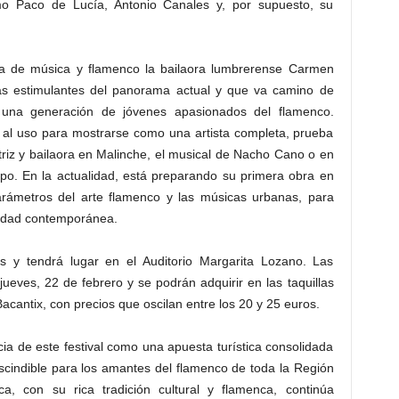
mo Paco de Lucía, Antonio Canales y, por supuesto, su
na de música y flamenco la bailaora lumbrerense Carmen
más estimulantes del panorama actual y que va camino de
a una generación de jóvenes apasionados del flamenco.
a al uso para mostrarse como una artista completa, prueba
triz y bailaora en Malinche, el musical de Nacho Cano o en
po. En la actualidad, está preparando su primera obra en
 parámetros del arte flamenco y las músicas urbanas, para
ividad contemporánea.
 y tendrá lugar en el Auditorio Margarita Lozano. Las
 jueves, 22 de febrero y se podrán adquirir en las taquillas
acantix, con precios que oscilan entre los 20 y 25 euros.
ia de este festival como una apuesta turística consolidada
escindible para los amantes del flamenco de toda la Región
rca, con su rica tradición cultural y flamenca, continúa