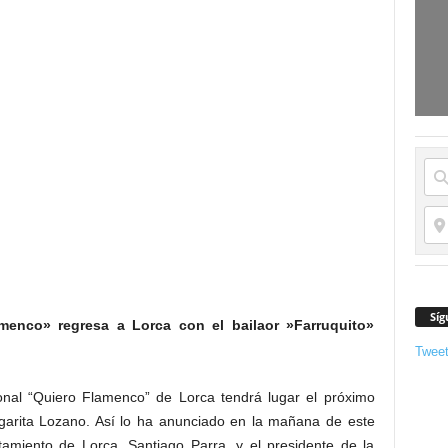
Síg
amenco» regresa a Lorca con el bailaor »Farruquito»
Twee
cional “Quiero Flamenco” de Lorca tendrá lugar el próximo
rgarita Lozano. Así lo ha anunciado en la mañana de este
tamiento de Lorca, Santiago Parra, y el presidente de la