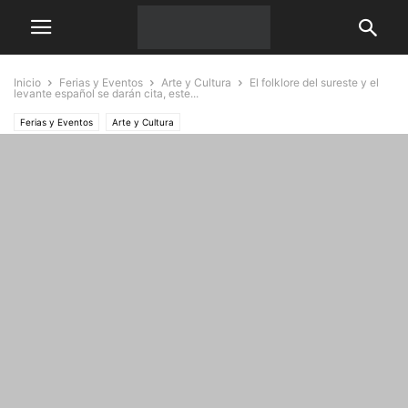
Inicio
Ferias y Eventos
Arte y Cultura
El folklore del sureste y el
levante español se darán cita, este...
Ferias y Eventos
Arte y Cultura