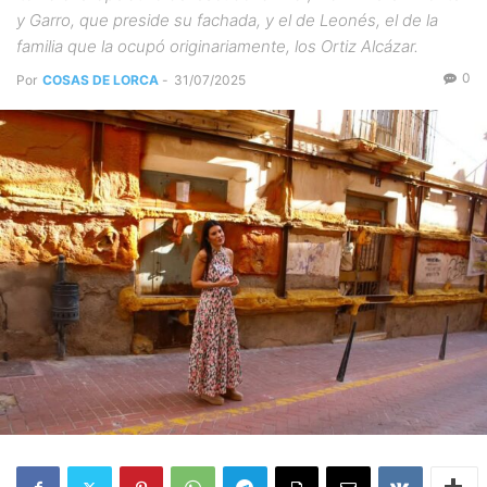
y Garro, que preside su fachada, y el de Leonés, el de la
familia que la ocupó originariamente, los Ortiz Alcázar.
0
Por
COSAS DE LORCA
-
31/07/2025