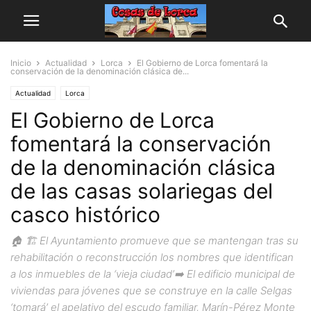
Inicio
Actualidad
Lorca
El Gobierno de Lorca fomentará la
conservación de la denominación clásica de...
Actualidad
Lorca
El Gobierno de Lorca
fomentará la conservación
de la denominación clásica
de las casas solariegas del
casco histórico
🏠 🏗️ El Ayuntamiento promueve que se mantengan tras su
rehabilitación o reconstrucción los nombres que identifican
a los inmuebles de la ‘vieja ciudad’➡️ El edificio municipal de
viviendas para jóvenes que se construye en la calle Selgas
‘tomará’ el apelativo del escudo familiar, Marín-Pérez Monte