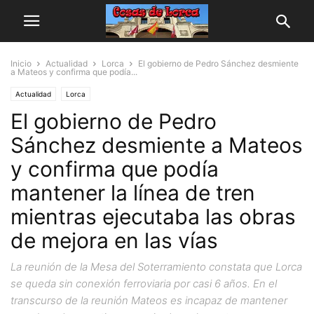
Inicio
Actualidad
Lorca
El gobierno de Pedro Sánchez desmiente
a Mateos y confirma que podía...
Actualidad
Lorca
El gobierno de Pedro
Sánchez desmiente a Mateos
y confirma que podía
mantener la línea de tren
mientras ejecutaba las obras
de mejora en las vías
La reunión de la Mesa del Soterramiento constata que Lorca
se queda sin conexión ferroviaria por casi 6 años. En el
transcurso de la reunión Mateos es incapaz de mantener