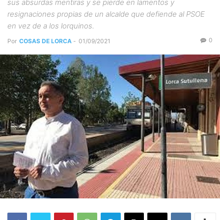
sus absurdas mentiras y se pierde en lamentos y
resignaciones propias de un alcalde que defiende al PSOE
en vez de a los lorquinos.
0
Por
COSAS DE LORCA
-
01/09/2021