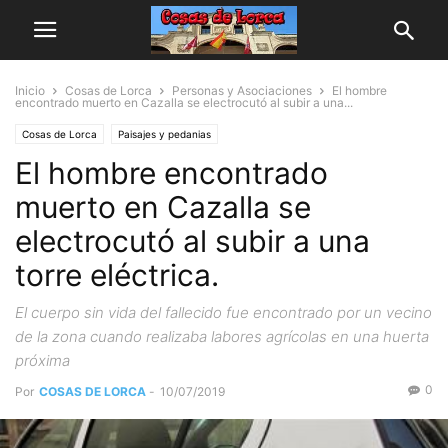
Inicio
Cosas de Lorca
Personas y Asociaciones
El hombre
encontrado muerto en Cazalla se electrocutó al subir a una...
Cosas de Lorca
Paisajes y pedanias
El hombre encontrado
muerto en Cazalla se
electrocutó al subir a una
torre eléctrica.
El cuerpo sin vida del fallecido fue encontrado por un vecino
de la zona cuando realizaba labores agrícolas en una huerta
próxima
0
Por
COSAS DE LORCA
-
10/07/2019