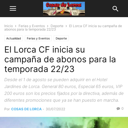
Inicio
Ferias y Eventos
Deporte
El Lorca CF inicia su campaña de
abonos para la temporada 22/23
Actualidad
Ferias y Eventos
Deporte
El Lorca CF inicia su
campaña de abonos para la
temporada 22/23
Desde el 1 de agosto se pueden adquirir en el Hotel
Jardines de Lorca. General 80 euros, Especial 65 euros, VIP
200 euros son los precios fijados por la directiva, además de
diferentes promociones que ya se han puesto en marcha.
0
Por
COSAS DE LORCA
-
30/07/2022