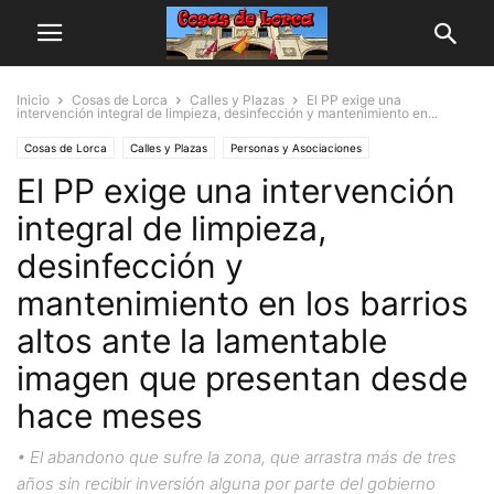
Inicio
Cosas de Lorca
Calles y Plazas
El PP exige una
intervención integral de limpieza, desinfección y mantenimiento en...
Cosas de Lorca
Calles y Plazas
Personas y Asociaciones
El PP exige una intervención
integral de limpieza,
desinfección y
mantenimiento en los barrios
altos ante la lamentable
imagen que presentan desde
hace meses
• El abandono que sufre la zona, que arrastra más de tres
años sin recibir inversión alguna por parte del gobierno