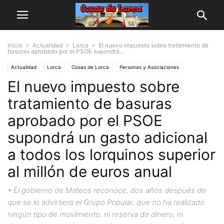
Inicio
Actualidad
Lorca
El nuevo impuesto sobre tratamiento de
basuras aprobado por el PSOE supondrá...
Actualidad
Lorca
Cosas de Lorca
Personas y Asociaciones
El nuevo impuesto sobre
tratamiento de basuras
aprobado por el PSOE
supondrá un gasto adicional
a todos los lorquinos superior
al millón de euros anual
• El gobierno de Mateos reconoce, dos años después de
que se lo advirtiera el Grupo Popular, que no ha realizado
ningún tipo de movimiento, ni reserva de dinero, ni