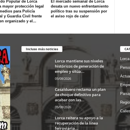
ido Popular de Lorca
El mercado semanal de Lorca
a mayor protección legal
desata un nuevo enfrentamiento
medios para Policía
político tras su suspensión por
l y Guardia Civil frente
el aviso rojo de calor
en organizado y el...
Incluso más noticias
CA
Lorca
Lorca mantiene sus niveles
históricos de generación de
Perso
empleo y sitúa...
Actua
05/08/2026
Empre
Casalduero reclama un plan
Paisa
de choque definitivo para
acabar con las...
Regio
05/08/2026
Calle
Lorca reitera su apoyo a la
recuperación de la línea
ferroviaria...