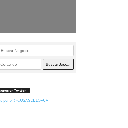
Buscar
Buscar
uenos en Twitter
ts por el @COSASDELORCA.