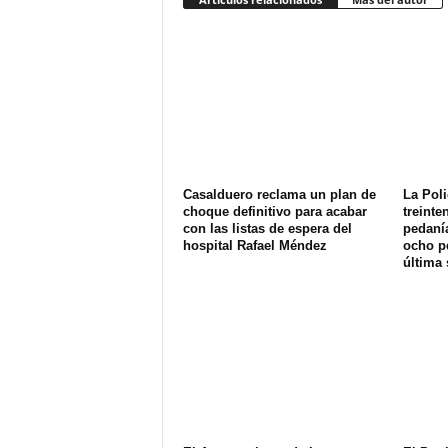
Casalduero reclama un plan de
La Poli
choque definitivo para acabar
treinte
con las listas de espera del
pedanía
hospital Rafael Méndez
ocho p
última