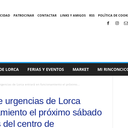
ACIDAD
PATROCINAR
CONTACTAR
LINKS Y AMIGOS
RSS
POLÍTICA DE COOKI
DE LORCA
FERIAS Y EVENTOS
MARKET
MI RINCONCIC
urgencias de Lorca entrará en funcionamiento el próximo...
de urgencias de Lorca
amiento el próximo sábado
s del centro de