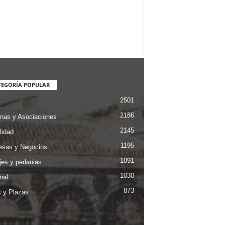
TEGORÍA POPULAR
2501
2186
nas y Asociaciones
2145
lidad
1195
sas y Negocios
1091
jes y pedanias
1030
nal
873
s y Plazas