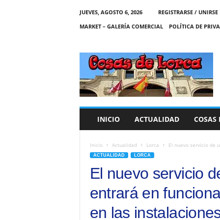
JUEVES, AGOSTO 6, 2026
REGISTRARSE / UNIRSE
MARKET – GALERÍA COMERCIAL
POLÍTICA DE PRIV
C
O
S
A
S
D
E
INICIO
ACTUALIDAD
COSAS 
L
O
R
Inicio
Actualidad
Lorca
El nuevo servicio de 
C
ACTUALIDAD
LORCA
A
El nuevo servicio 
entrará en funcion
en las instalacione