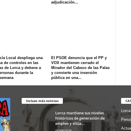
adjudicación...
cía Local despliega una
El PSOE denuncia que el PP y
na de controles en las
VOX mantienen cerrado el
s de Lorca y detiene a
Mirador del Cabezo de las Palas
ersonas durante la
y convierte una inversión
 semana
pública en una...
Incluso más noticias
CA
Lorca
Lorca mantiene sus niveles
históricos de generación de
Perso
empleo y sitúa...
Actua
05/08/2026