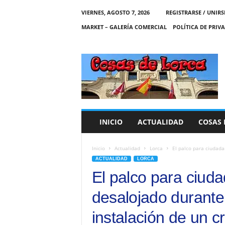
VIERNES, AGOSTO 7, 2026
REGISTRARSE / UNIRS
MARKET – GALERÍA COMERCIAL
POLÍTICA DE PRIV
C
O
S
A
S
D
E
INICIO
ACTUALIDAD
COSAS 
L
O
R
Inicio
Actualidad
Lorca
El palco para ciudada
C
ACTUALIDAD
LORCA
A
El palco para ciud
desalojado durante 
instalación de un c