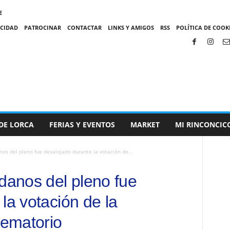
E
ACIDAD
PATROCINAR
CONTACTAR
LINKS Y AMIGOS
RSS
POLÍTICA DE COOKI
DE LORCA
FERIAS Y EVENTOS
MARKET
MI RINCONCIC
nos del pleno fue desalojado durante la votación de...
adanos del pleno fue
la votación de la
rematorio