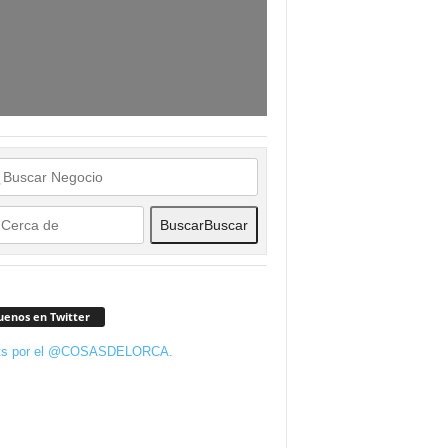
Buscar
Buscar
uenos en Twitter
ts por el @COSASDELORCA.