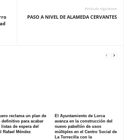
Artículo siguiente
rro
PASO A NIVEL DE ALAMEDA CERVANTES
dad
uero reclama un plan de
El Ayuntamiento de Lorca
definitivo para acabar
avanza en la construcción del
 listas de espera del
nuevo pabellón de usos
al Rafael Méndez
múltiples en el Centro Social de
La Torrecilla con la