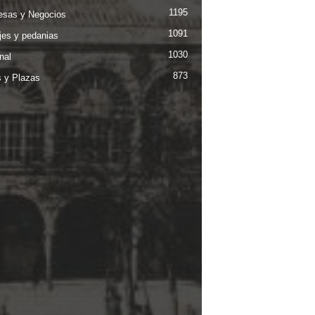
1195
sas y Negocios
1091
jes y pedanias
1030
nal
873
s y Plazas