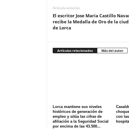
Artículo anterior
El escritor Jose Maria Castillo Nava
recibe la Medalla de Oro de la ciu
de Lorca
Artículos relacionados
Más del autor
Lorca mantiene sus niveles
Casald
históricos de generación de
choque 
empleo y sitúa las cifras de
con las
afiliación a la Seguridad Social
hospit
por encima de las 43.500...