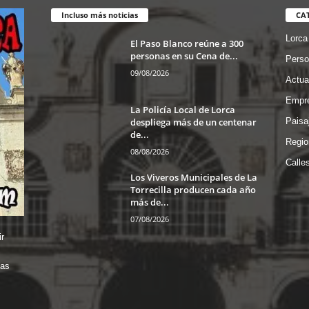
Incluso más noticias
CA
Lorca
El Paso Blanco reúne a 300
personas en su Cena de...
Perso
09/08/2026
Actua
Empre
La Policía Local de Lorca
despliega más de un centenar
Paisa
de...
Regio
08/08/2026
Calle
Los Viveros Municipales de La
Torrecilla producen cada año
más de...
07/08/2026
r
das