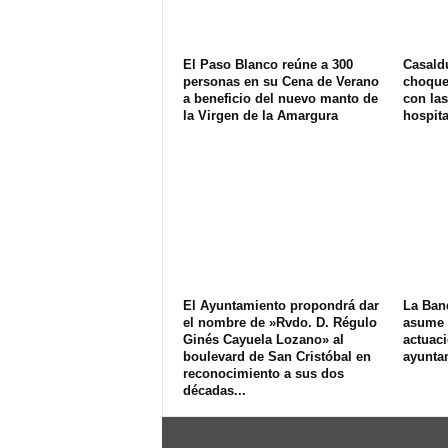
El Paso Blanco reúne a 300
Casald
personas en su Cena de Verano
choque 
a beneficio del nuevo manto de
con las
la Virgen de la Amargura
hospit
El Ayuntamiento propondrá dar
La Ban
el nombre de »Rvdo. D. Régulo
asume e
Ginés Cayuela Lozano» al
actuac
boulevard de San Cristóbal en
ayunta
reconocimiento a sus dos
décadas...