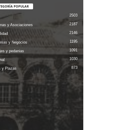
TEGORÍA POPULAR
2503
2187
nas y Asociaciones
2146
lidad
1195
sas y Negocios
1091
jes y pedanias
1030
nal
873
s y Plazas