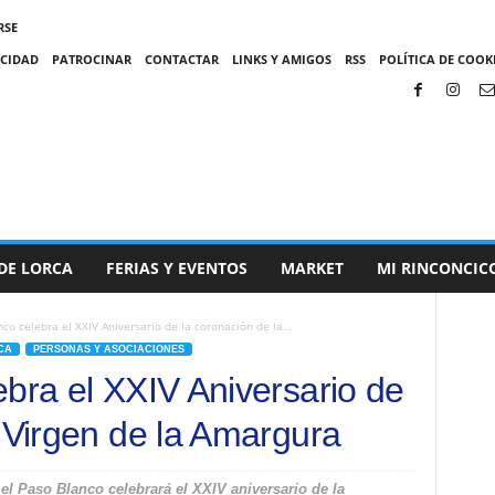
RSE
ACIDAD
PATROCINAR
CONTACTAR
LINKS Y AMIGOS
RSS
POLÍTICA DE COOKI
DE LORCA
FERIAS Y EVENTOS
MARKET
MI RINCONCIC
nco celebra el XXIV Aniversario de la coronación de la...
CA
PERSONAS Y ASOCIACIONES
ebra el XXIV Aniversario de
a Virgen de la Amargura
l Paso Blanco celebrará el XXIV aniversario de la