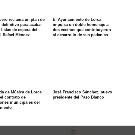
uero reclama un plan de
El Ayuntamiento de Lorca
definitivo para acabar
impulsa un doble homenaje a
 listas de espera del
dos vecinos que contribuyeron
al Rafael Méndez
al desarrollo de sus pedanías
da de Música de Lorca
José Francisco Sánchez, nuevo
l contrato de
presidente del Paso Blanco
iones municipales del
miento