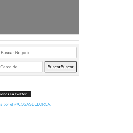
Buscar
Buscar
uenos en Twitter
ts por el @COSASDELORCA.