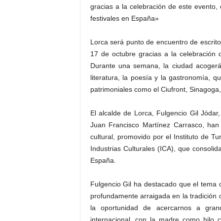
gracias a la celebración de este evento,
festivales en España»
Lorca será punto de encuentro de escrito
17 de octubre gracias a la celebración d
Durante una semana, la ciudad acogerá 
literatura, la poesía y la gastronomía, q
patrimoniales como el Ciufront, Sinagoga
El alcalde de Lorca, Fulgencio Gil Jódar
Juan Francisco Martínez Carrasco, han
cultural, promovido por el Instituto de T
Industrias Culturales (ICA), que consolid
España.
Fulgencio Gil ha destacado que el tema ce
profundamente arraigada en la tradición 
la oportunidad de acercarnos a grand
internacional, con la madre como hilo c