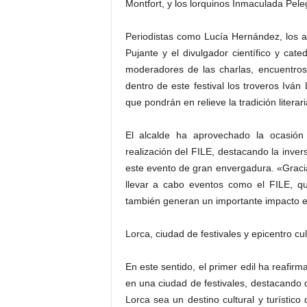
Montfort, y los lorquinos Inmaculada Pel
Periodistas como Lucía Hernández, los a
Pujante y el divulgador científico y cat
moderadores de las charlas, encuentro
dentro de este festival los troveros Ivá
que pondrán en relieve la tradición literari
El alcalde ha aprovechado la ocasión
realización del FILE, destacando la inve
este evento de gran envergadura. «Grac
llevar a cabo eventos como el FILE, q
también generan un importante impacto e
Lorca, ciudad de festivales y epicentro cul
En este sentido, el primer edil ha reafir
en una ciudad de festivales, destacando
Lorca sea un destino cultural y turístic