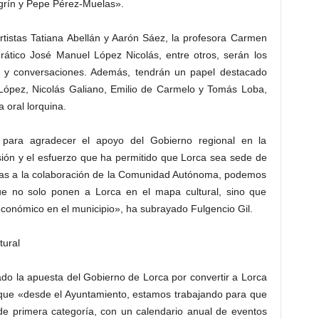
egrín y Pepe Pérez-Muelas».
rtistas Tatiana Abellán y Aarón Sáez, la profesora Carmen
edrático José Manuel López Nicolás, entre otros, serán los
s y conversaciones. Además, tendrán un papel destacado
n López, Nicolás Galiano, Emilio de Carmelo y Tomás Loba,
a oral lorquina.
 para agradecer el apoyo del Gobierno regional en la
rsión y el esfuerzo que ha permitido que Lorca sea sede de
ias a la colaboración de la Comunidad Autónoma, podemos
ue no solo ponen a Lorca en el mapa cultural, sino que
conómico en el municipio», ha subrayado Fulgencio Gil.
tural
mado la apuesta del Gobierno de Lorca por convertir a Lorca
 que «desde el Ayuntamiento, estamos trabajando para que
o de primera categoría, con un calendario anual de eventos