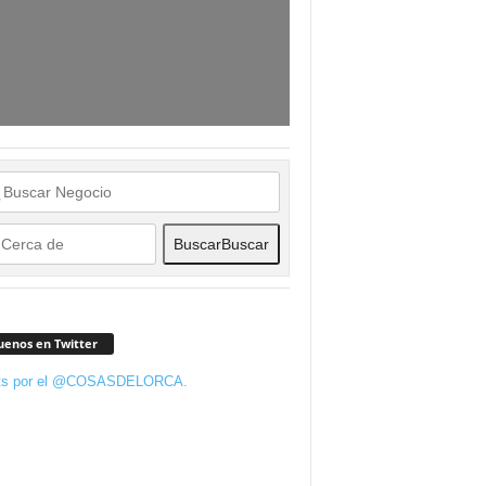
Buscar
Buscar
uenos en Twitter
ts por el @COSASDELORCA.