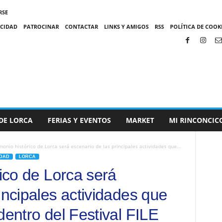
RSE
ACIDAD
PATROCINAR
CONTACTAR
LINKS Y AMIGOS
RSS
POLÍTICA DE COOKI
DE LORCA
FERIAS Y EVENTOS
MARKET
MI RINCONCIC
monio histórico de Lorca será escenario de las principales actividades que...
DAD
LORCA
rico de Lorca será
incipales actividades que
dentro del Festival FILE