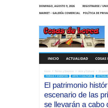
DOMINGO, AGOSTO 9, 2026
REGISTRARSE / UNI
MARKET – GALERÍA COMERCIAL
POLÍTICA DE PRIV
C
O
S
A
S
D
E
INICIO
ACTUALIDAD
COSAS 
L
O
R
Inicio
Ferias y Eventos
Arte y Cultura
El patri
C
FERIAS Y EVENTOS
ARTE Y CULTURA
ACTUALI
A
El patrimonio histó
escenario de las pr
se llevarán a cabo 