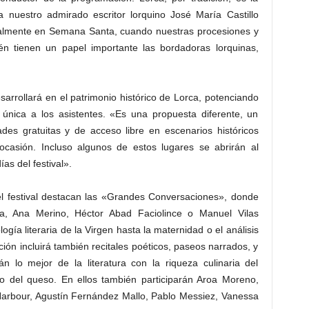
nuestro admirado escritor lorquino José María Castillo
cialmente en Semana Santa, cuando nuestras procesiones y
n tienen un papel importante las bordadoras lorquinas,
esarrollará en el patrimonio histórico de Lorca, potenciando
 única a los asistentes. «Es una propuesta diferente, un
dades gratuitas y de acceso libre en escenarios históricos
casión. Incluso algunos de estos lugares se abrirán al
as del festival».
el festival destacan las «Grandes Conversaciones», donde
, Ana Merino, Héctor Abad Faciolince o Manuel Vilas
ía literaria de la Virgen hasta la maternidad o el análisis
ción incluirá también recitales poéticos, paseos narrados, y
rán lo mejor de la literatura con la riqueza culinaria del
 del queso. En ellos también participarán Aroa Moreno,
arbour, Agustín Fernández Mallo, Pablo Messiez, Vanessa