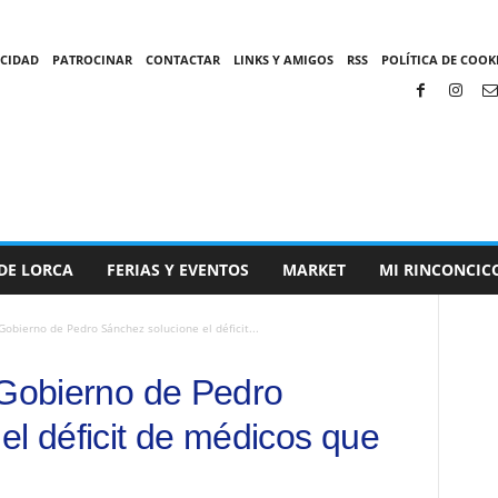
ACIDAD
PATROCINAR
CONTACTAR
LINKS Y AMIGOS
RSS
POLÍTICA DE COOKI
DE LORCA
FERIAS Y EVENTOS
MARKET
MI RINCONCIC
Gobierno de Pedro Sánchez solucione el déficit...
 Gobierno de Pedro
el déficit de médicos que