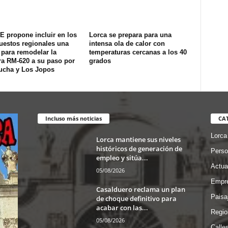
E propone incluir en los
Lorca se prepara para una
uestos regionales una
intensa ola de calor con
 para remodelar la
temperaturas cercanas a los 40
ra RM-620 a su paso por
grados
ucha y Los Jopos
Incluso más noticias
CA
Lorca
Lorca mantiene sus niveles
históricos de generación de
Perso
empleo y sitúa...
Actua
05/08/2026
Empre
Casalduero reclama un plan
Paisa
de choque definitivo para
acabar con las...
Regio
05/08/2026
Calle