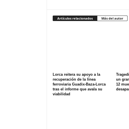
Artículos relacionados
Más del autor
Lorca reitera su apoyo a la
Tragedi
recuperación de la línea
un gran
ferroviaria Guadix-Baza-Lorca
12 muer
tras el informe que avala su
desapa
viabilidad