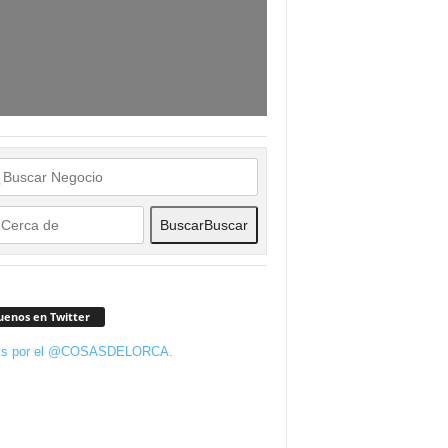
Buscar
Buscar
uenos en Twitter
ts por el @COSASDELORCA.