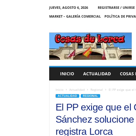
JUEVES, AGOSTO 6, 2026
REGISTRARSE / UNIRSE
MARKET – GALERÍA COMERCIAL
POLÍTICA DE PRIV
C
O
S
A
S
D
E
INICIO
ACTUALIDAD
COSAS 
L
O
R
Inicio
Actualidad
Regional
El PP exige que el 
C
ACTUALIDAD
REGIONAL
A
El PP exige que el
Sánchez solucione 
registra Lorca