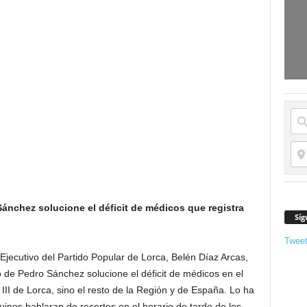
ánchez solucione el déficit de médicos que registra
Síg
Twee
jecutivo del Partido Popular de Lorca, Belén Díaz Arcas,
 de Pedro Sánchez solucione el déficit de médicos en el
III de Lorca, sino el resto de la Región y de España. Lo ha
uinos hablaran de recortes en el horario de tarde de los