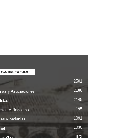
TEGORÍA POPULAR
2501
2186
nas y Asociaciones
2145
lidad
1195
sas y Negocios
1091
jes y pedanias
1030
nal
873
s y Plazas