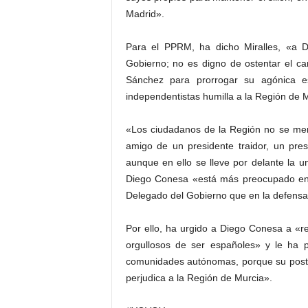
Madrid».
Para el PPRM, ha dicho Miralles, «a D
Gobierno; no es digno de ostentar el c
Sánchez para prorrogar su agónica es
independentistas humilla a la Región de 
«Los ciudadanos de la Región no se mer
amigo de un presidente traidor, un pre
aunque en ello se lleve por delante la u
Diego Conesa «está más preocupado en d
Delegado del Gobierno que en la defensa d
Por ello, ha urgido a Diego Conesa a «r
orgullosos de ser españoles» y le ha p
comunidades autónomas, porque su postu
perjudica a la Región de Murcia».