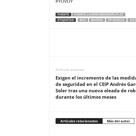
#YOVOY
FUENTE
FUENTE LAOPINIONDEMURCIA.ES
ETIQUETAS
BUS
MADRID
PP MURCIA
VIA
Artículo anterior
Exigen el incremento de las medid
de seguridad en el CEIP Andrés Gar
Soler tras una nueva oleada de rob
durante los últimos meses
Artículos relacionados
Más del autor