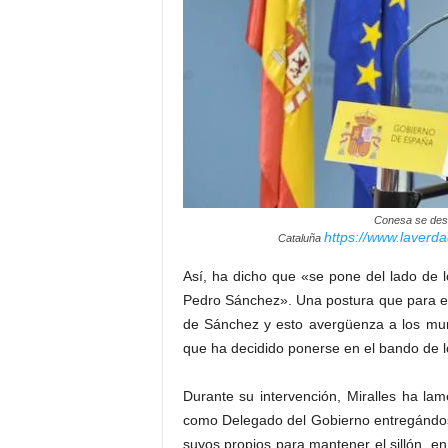
Conesa se desma
https://www.laverd
Cataluña
Así, ha dicho que «se pone del lado de
Pedro Sánchez». Una postura que para el s
de Sánchez y esto avergüenza a los mur
que ha decidido ponerse en el bando de l
Durante su intervención, Miralles ha l
como Delegado del Gobierno entregándos
suyos propios para mantener el sillón, e