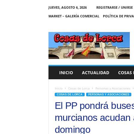
JUEVES, AGOSTO 6, 2026
REGISTRARSE / UNIRSE
MARKET – GALERÍA COMERCIAL
POLÍTICA DE PRIV
C
O
S
A
S
D
E
INICIO
ACTUALIDAD
COSAS 
L
O
R
Inicio
Cosas de Lorca
Personas y Asociaciones
C
COSAS DE LORCA
PERSONAS Y ASOCIACIONES
A
El PP pondrá buses
murcianos acudan a
domingo