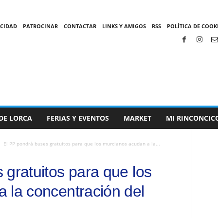
ACIDAD
PATROCINAR
CONTACTAR
LINKS Y AMIGOS
RSS
POLÍTICA DE COOKI
DE LORCA
FERIAS Y EVENTOS
MARKET
MI RINCONCIC
El PP pondrá buses gratuitos para que los murcianos acudan a la...
 gratuitos para que los
 la concentración del