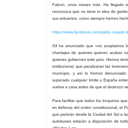
Falcon, unos meses más. Ha llegado el
reconozca que no tiene ni idea de gesti
sus entuertos, como siempre hemos hech
https://www.facebook.com/pablo.casado.
Gil ha anunciado que «no aceptamos la
chantajes de quienes quieren acabar c
quienes gobiernen este país. Hemos tenid
institucional, que paralizaran las inversi
municipio, y así lo hemos denunciado
superado cualquier límite y España ente
vuelva a casa antes de que el destrozo se
Para facilitar que todos los lorquinos q
en defensa del orden constitucional, el P
que partirán desde la Ciudad del Sol a la
autobuses estarán a disposición de todo