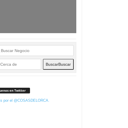
Buscar
Buscar
uenos en Twitter
ts por el @COSASDELORCA.