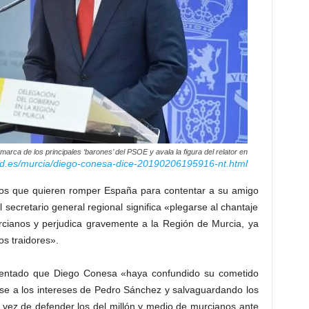
rca de los principales ‘barones’ del PSOE y avala la figura del relator en
ad.es/murcia/diego-conesa-dice-20190206195916-nt.html
 los que quieren romper España para contentar a su amigo
ecretario general regional significa «plegarse al chantaje
cianos y perjudica gravemente a la Región de Murcia, ya
os traidores».
amentado que Diego Conesa «haya confundido su cometido
e a los intereses de Pedro Sánchez y salvaguardando los
n vez de defender los del millón y medio de murcianos ante