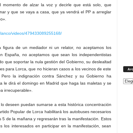
 momento de alzar la voz y decirle que está solo, que
onar y que se vaya a casa, que ya vendrá el PP a arreglar
o».
blanco/videos/479433089255168/
 figura de un mediador ni un relator, no aceptamos los
on España, no aceptamos que sean los independentistas
o que soportar la nula gestión del Gobierno, su deslealtad
ones para Lorca, que no hicieran casos a los vecinos de este
Arc
. Pero la indignación contra Sánchez y su Gobierno ha
ra le dirá el domingo en Madrid que haga las maletas y se
a irrecuperable».
ue lo deseen puedan sumarse a esta histórica concentración
artido Popular de Lorca habilitará los autobuses necesarios
s 5 de la mañana y regresarán tras la manifestación. Estos
s los interesados en participar en la manifestación, sean