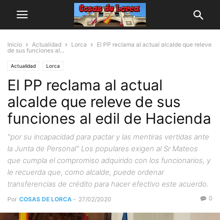
Inicio
Actualidad
Lorca
El PP reclama al actual alcalde que releve
de sus funciones al...
Actualidad
Lorca
El PP reclama al actual
alcalde que releve de sus
funciones al edil de Hacienda
"por su incapacidad para pactar y las mentiras vertidas ante
la Junta de Personal" Los populares exigen al Sr Mateos
que cumpla el compromiso adquirido con los funcionarios, y
le recuerda que, como alcalde, puede ordenar
transferencias de crédito para hacer efectivo este acuerdo.
0
Por
COSAS DE LORCA
-
27/02/2020