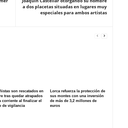
imer
Joaquín Castellar otorgando su nombre
a dos placetas situadas en lugares muy
especiales para ambos artistas
ñistas son rescatados en
Lorca refuerza la protección de
e tras quedar atrapados
sus montes con una inversión
 corriente al finalizar el
de más de 3,2 millones de
o de vigilancia
euros