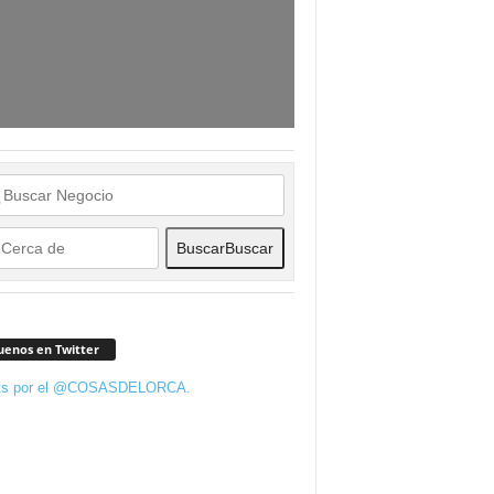
Buscar
Buscar
uenos en Twitter
ts por el @COSASDELORCA.