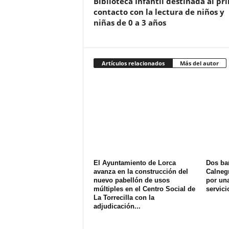
Biblioteca Infantil destinada al pr
contacto con la lectura de niños y
niñas de 0 a 3 años
Artículos relacionados
Más del autor
El Ayuntamiento de Lorca
Dos ba
avanza en la construcción del
Calnegr
nuevo pabellón de usos
por una
múltiples en el Centro Social de
servici
La Torrecilla con la
adjudicación...