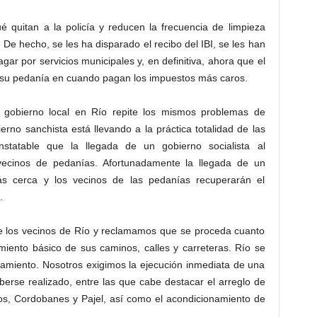
 quitan a la policía y reducen la frecuencia de limpieza
 De hecho, se les ha disparado el recibo del IBI, se les han
r por servicios municipales y, en definitiva, ahora que el
su pedanía en cuando pagan los impuestos más caros.
l gobierno local en Río repite los mismos problemas de
rno sanchista está llevando a la práctica totalidad de las
nstatable que la llegada de un gobierno socialista al
vecinos de pedanías. Afortunadamente la llegada de un
ás cerca y los vecinos de las pedanías recuperarán el
.
 de los vecinos de Río y reclamamos que se proceda cuanto
miento básico de sus caminos, calles y carreteras. Río se
amiento. Nosotros exigimos la ejecución inmediata de una
erse realizado, entre las que cabe destacar el arreglo de
os, Cordobanes y Pajel, así como el acondicionamiento de