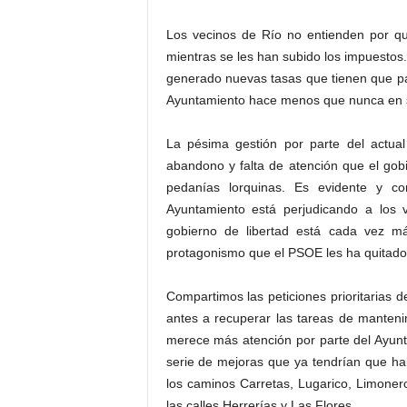
Los vecinos de Río no entienden por qué
mientras se les han subido los impuestos.
generado nuevas tasas que tienen que paga
Ayuntamiento hace menos que nunca en 
La pésima gestión por parte del actua
abandono y falta de atención que el gobie
pedanías lorquinas. Es evidente y co
Ayuntamiento está perjudicando a los 
gobierno de libertad está cada vez m
protagonismo que el PSOE les ha quitado
Compartimos las peticiones prioritarias
antes a recuperar las tareas de manteni
merece más atención por parte del Ayunt
serie de mejoras que ya tendrían que hab
los caminos Carretas, Lugarico, Limoner
las calles Herrerías y Las Flores.