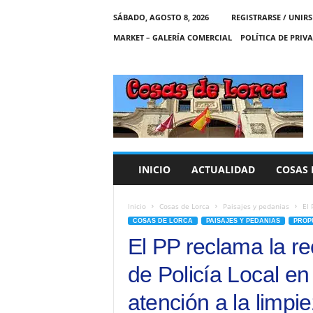
SÁBADO, AGOSTO 8, 2026
REGISTRARSE / UNIRS
MARKET – GALERÍA COMERCIAL
POLÍTICA DE PRIV
C
O
S
A
S
D
E
INICIO
ACTUALIDAD
COSAS 
L
O
R
Inicio
Cosas de Lorca
Paisajes y pedanias
El 
C
COSAS DE LORCA
PAISAJES Y PEDANIAS
PROP
A
El PP reclama la r
de Policía Local e
atención a la limpie