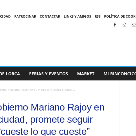
ACIDAD
PATROCINAR
CONTACTAR
LINKS Y AMIGOS
RSS
POLÍTICA DE COOKI
DE LORCA
FERIAS Y EVENTOS
MARKET
MI RINCONCIC
erno Mariano Rajoy en su visita a nuestra ciudad,...
gobierno Mariano Rajoy en
 ciudad, promete seguir
cueste lo que cueste”