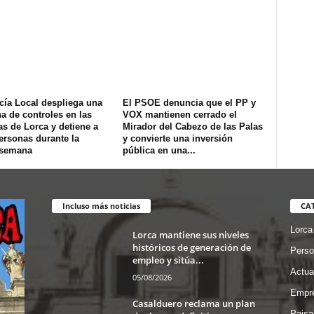
cía Local despliega una
El PSOE denuncia que el PP y
na de controles en las
VOX mantienen cerrado el
s de Lorca y detiene a
Mirador del Cabezo de las Palas
ersonas durante la
y convierte una inversión
 semana
pública en una...
Incluso más noticias
CA
Lorca
Lorca mantiene sus niveles
históricos de generación de
Perso
empleo y sitúa...
Actua
05/08/2026
Empre
Casalduero reclama un plan
Paisa