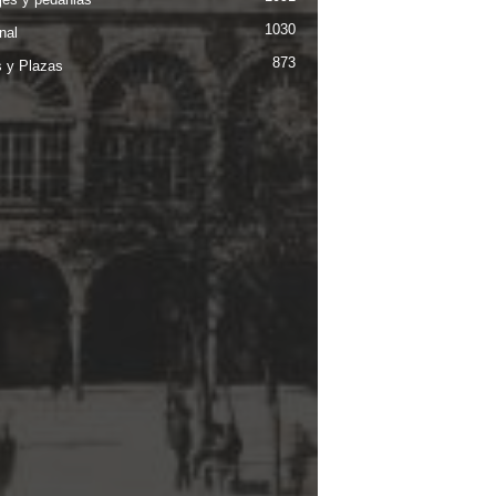
1030
nal
873
s y Plazas