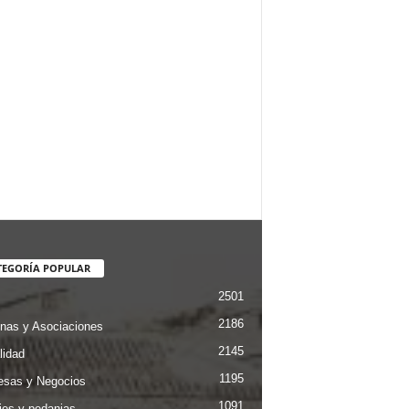
TEGORÍA POPULAR
2501
2186
nas y Asociaciones
2145
lidad
1195
sas y Negocios
1091
jes y pedanias