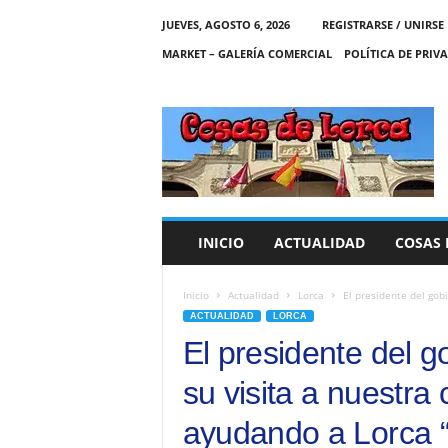
JUEVES, AGOSTO 6, 2026
REGISTRARSE / UNIRSE
MARKET – GALERÍA COMERCIAL
POLÍTICA DE PRIV
C
O
S
A
S
D
E
INICIO
ACTUALIDAD
COSAS 
L
O
R
Inicio
Actualidad
Lorca
El presidente del gobi
C
ACTUALIDAD
LORCA
A
El presidente del 
su visita a nuestra
ayudando a Lorca “