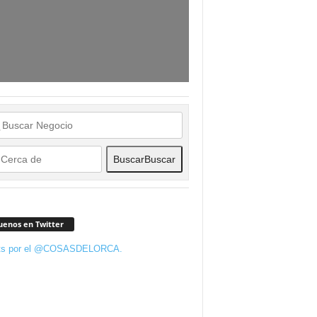
Buscar
Buscar
uenos en Twitter
ts por el @COSASDELORCA.