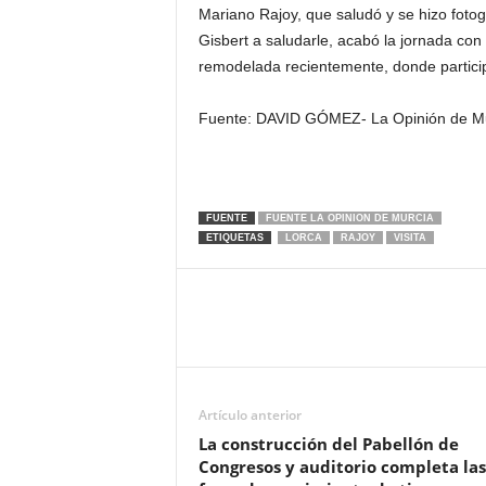
Mariano Rajoy, que saludó y se hizo fotog
Gisbert a saludarle, acabó la jornada con 
remodelada recientemente, donde particip
Fuente:
DAVID GÓMEZ- La Opinión de M
FUENTE
FUENTE LA OPINION DE MURCIA
ETIQUETAS
LORCA
RAJOY
VISITA
Artículo anterior
La construcción del Pabellón de
Congresos y auditorio completa las