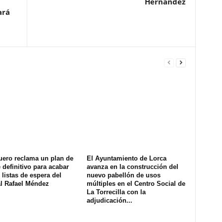
Hernández
ará
uero reclama un plan de
El Ayuntamiento de Lorca
definitivo para acabar
avanza en la construcción del
 listas de espera del
nuevo pabellón de usos
al Rafael Méndez
múltiples en el Centro Social de
La Torrecilla con la
adjudicación...