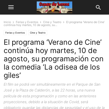
Inicio
Ferias y Eventos
Cine y Teatro
El programa ‘Verano de Cine’
continúa hoy martes, 10 de agosto, su...
Ferias y Eventos
Cine y Teatro
El programa ‘Verano de Cine’
continúa hoy martes, 10 de
agosto, su programación con
la comedia ‘La odisea de los
giles’
El film se podrá ver simultáneamente en el Parque de San
José y la Plaza de Calderón, a las 22 horas, una nueva
película de esta programación y como en las anteriores
proyecciones, debido a la situación de Covid, será
obligatorio guardar las distancias de seguridad y el uso de la