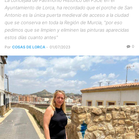
La concejala de Patrimonio Histórico del PSOE en el
Ayuntamiento de Lorca, ha recordado que el porche de San
Antonio es la única puerta medieval de acceso a la ciudad
que se conserva en toda la Región de Murcia, "por eso
pedimos que se limpien y eliminen las pinturas aparecidas
estos días cuanto antes"
0
Por
COSAS DE LORCA
-
01/07/2023