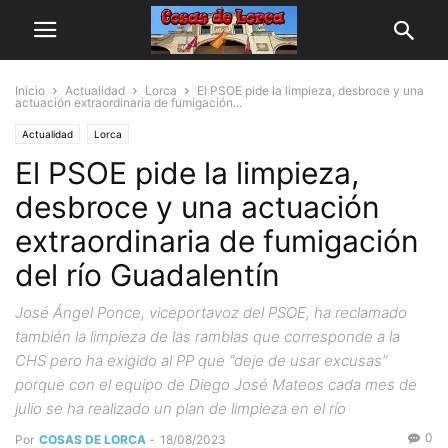
Inicio
Actualidad
Lorca
El PSOE pide la limpieza, desbroce y una
actuación extraordinaria de fumigación...
Actualidad
Lorca
El PSOE pide la limpieza,
desbroce y una actuación
extraordinaria de fumigación
del río Guadalentín
José Ángel Ponce, viceportavoz del PSOE, ha reclamado
también la limpieza de las ramblas que corresponde a la
CHS pero ha exigido al PP que “deje de usar excusas”
porque con el equipo de Diego José Mateos cada mes de
julio se ha realizado un plan de limpieza en el río
0
Por
COSAS DE LORCA
-
18/08/2023