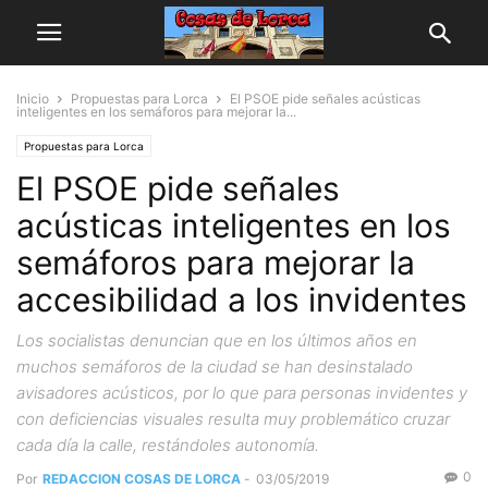
Inicio
Propuestas para Lorca
El PSOE pide señales acústicas
inteligentes en los semáforos para mejorar la...
Propuestas para Lorca
El PSOE pide señales
acústicas inteligentes en los
semáforos para mejorar la
accesibilidad a los invidentes
Los socialistas denuncian que en los últimos años en
muchos semáforos de la ciudad se han desinstalado
avisadores acústicos, por lo que para personas invidentes y
con deficiencias visuales resulta muy problemático cruzar
cada día la calle, restándoles autonomía.
0
Por
REDACCION COSAS DE LORCA
-
03/05/2019