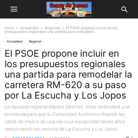
Inicio
Actualidad
Regional
El PSOE propone incluir en los
presupuestos regionales una partida para remodelar...
Actualidad
Regional
El PSOE propone incluir en
los presupuestos regionales
una partida para remodelar la
carretera RM-620 a su paso
por La Escucha y Los Jopos
La diputada regional Marisol Sánchez Jódar defenderá una
enmienda para que la Comunidad Autónoma financie las
obras de mejora de una vía cuya inseguridad llevan años
denunciando los vecinos de La Escucha y Los Jopos.
0