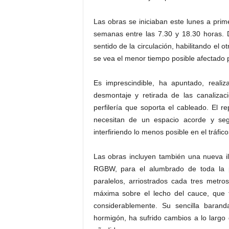
Las obras se iniciaban este lunes a pri
semanas entre las 7.30 y 18.30 horas. 
sentido de la circulación, habilitando el o
se vea el menor tiempo posible afectado po
Es imprescindible, ha apuntado, reali
desmontaje y retirada de las canalizac
perfilería que soporta el cableado. El re
necesitan de un espacio acorde y seg
interfiriendo lo menos posible en el tráfico
Las obras incluyen también una nueva i
RGBW, para el alumbrado de toda la pa
paralelos, arriostrados cada tres metr
máxima sobre el lecho del cauce, que t
considerablemente. Su sencilla barand
hormigón, ha sufrido cambios a lo largo 