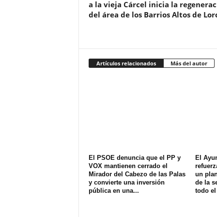
a la vieja Cárcel inicia la regenera
del área de los Barrios Altos de Lor
Artículos relacionados
Más del autor
El PSOE denuncia que el PP y
El Ayu
VOX mantienen cerrado el
refuerz
Mirador del Cabezo de las Palas
un plan
y convierte una inversión
de la s
pública en una...
todo el