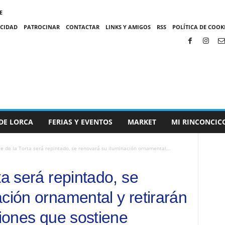
E
ACIDAD
PATROCINAR
CONTACTAR
LINKS Y AMIGOS
RSS
POLÍTICA DE COOKI
DE LORCA
FERIAS Y EVENTOS
MARKET
MI RINCONCIC
e de la Torta será repintado, se renovará su iluminación ornamental...
ta será repintado, se
ción ornamental y retirarán
ciones que sostiene