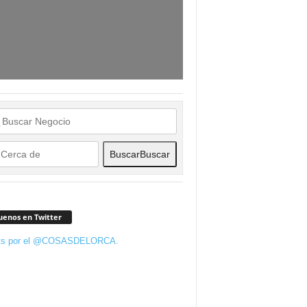
Buscar
Buscar
uenos en Twitter
ts por el @COSASDELORCA.