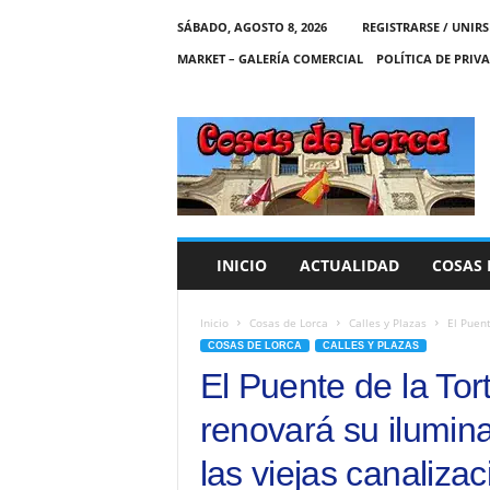
SÁBADO, AGOSTO 8, 2026
REGISTRARSE / UNIRS
MARKET – GALERÍA COMERCIAL
POLÍTICA DE PRIV
C
O
S
A
S
D
E
INICIO
ACTUALIDAD
COSAS 
L
O
R
Inicio
Cosas de Lorca
Calles y Plazas
El Puent
C
COSAS DE LORCA
CALLES Y PLAZAS
A
El Puente de la Tor
renovará su ilumina
las viejas canaliza