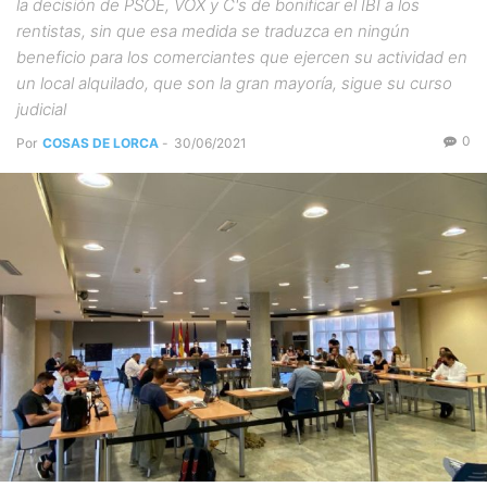
la decisión de PSOE, VOX y C's de bonificar el IBI a los
rentistas, sin que esa medida se traduzca en ningún
beneficio para los comerciantes que ejercen su actividad en
un local alquilado, que son la gran mayoría, sigue su curso
judicial
0
Por
COSAS DE LORCA
-
30/06/2021