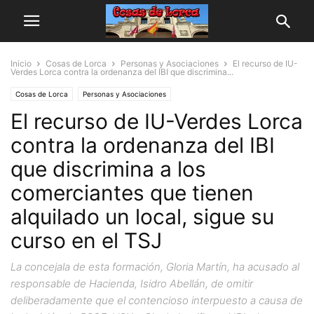
Inicio
Cosas de Lorca
Personas y Asociaciones
El recurso de IU-
Verdes Lorca contra la ordenanza del IBI que discrimina...
Cosas de Lorca
Personas y Asociaciones
El recurso de IU-Verdes Lorca
contra la ordenanza del IBI
que discrimina a los
comerciantes que tienen
alquilado un local, sigue su
curso en el TSJ
La concejala de esta formación, Gloria Martín, ha acusado al
responsable de Hacienda, Isidro Abellán, de omitir
deliberadamente que el contencioso interpuesto a causa de