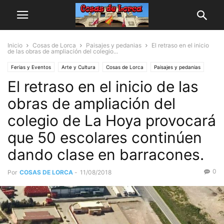
Inicio
Cosas de Lorca
Paisajes y pedanias
El retraso en el inicio
de las obras de ampliación del colegio...
Ferias y Eventos
Arte y Cultura
Cosas de Lorca
Paisajes y pedanias
El retraso en el inicio de las
obras de ampliación del
colegio de La Hoya provocará
que 50 escolares continúen
dando clase en barracones.
0
Por
COSAS DE LORCA
-
11/08/2018