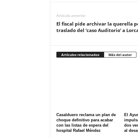
Artículo anterior
El fiscal pide archivar la querella p
traslado del ‘caso Auditorio’ a Lorc
Artículos relacionados
Más del autor
Casalduero reclama un plan de
El Ayu
choque definitivo para acabar
impuls
con las listas de espera del
dos ve
hospital Rafael Méndez
al desa