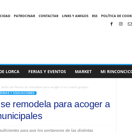
ACIDAD
PATROCINAR
CONTACTAR
LINKS Y AMIGOS
RSS
POLÍTICA DE COOKI
DE LORCA
FERIAS Y EVENTOS
MARKET
MI RINCONCIC
l Salón de Plenos se remodela para acoger a los cuatro grupos...
SONAS Y ASOCIACIONES
 se remodela para acoger a
municipales
suficientes para que los portavoces de las distintas