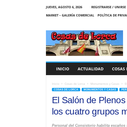
JUEVES, AGOSTO 6, 2026
REGISTRARSE / UNIRSE
MARKET – GALERÍA COMERCIAL
POLÍTICA DE PRIV
C
O
S
A
S
D
E
INICIO
ACTUALIDAD
COSAS 
L
O
R
Inicio
Cosas de Lorca
Monumentos y Casas
E
C
COSAS DE LORCA
MONUMENTOS Y CASAS
PER
A
El Salón de Plenos
los cuatro grupos 
Personal del Consistorio habilita escaños 