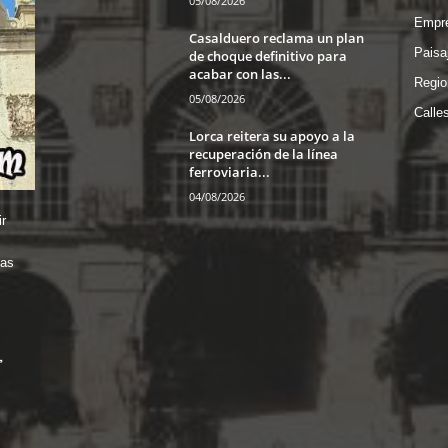
05/08/2026
Empre
Casalduero reclama un plan
Paisa
de choque definitivo para
acabar con las...
Regio
05/08/2026
Calle
Lorca reitera su apoyo a la
recuperación de la línea
ferroviaria...
04/08/2026
r
das