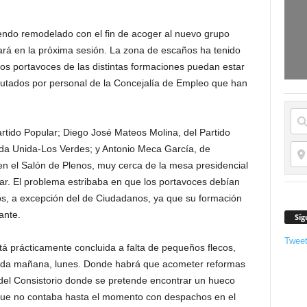
iendo remodelado con el fin de acoger al nuevo grupo
rá en la próxima sesión. La zona de escaños ha tenido
los portavoces de las distintas formaciones puedan estar
ecutados por personal de la Concejalía de Empleo que han
artido Popular; Diego José Mateos Molina, del Partido
erda Unida-Los Verdes; y Antonio Meca García, de
en el Salón de Plenos, muy cerca de la mesa presidencial
dar. El problema estribaba en que los portavoces debían
os, a excepción del de Ciudadanos, ya que su formación
ante.
Síg
Twee
tá prácticamente concluida a falta de pequeños flecos,
da mañana, lunes. Donde habrá que acometer reformas
 del Consistorio donde se pretende encontrar un hueco
que no contaba hasta el momento con despachos en el