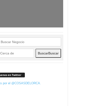
Buscar
Buscar
uenos en Twitter
ts por el @COSASDELORCA.