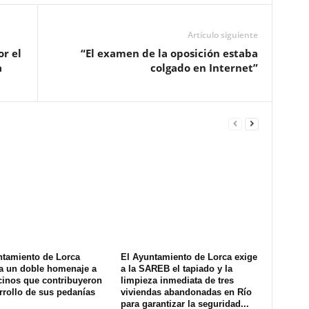
Artículo siguiente
or el
“El examen de la oposición estaba
a
colgado en Internet”
ntamiento de Lorca
El Ayuntamiento de Lorca exige
a un doble homenaje a
a la SAREB el tapiado y la
cinos que contribuyeron
limpieza inmediata de tres
rrollo de sus pedanías
viviendas abandonadas en Río
para garantizar la seguridad...