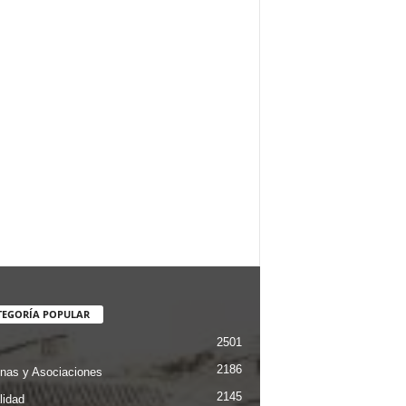
TEGORÍA POPULAR
2501
2186
nas y Asociaciones
2145
lidad