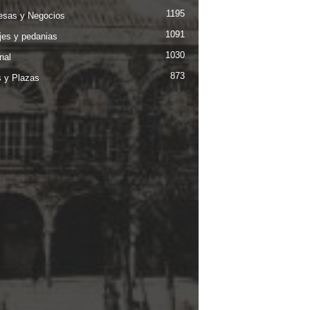
1195
sas y Negocios
1091
jes y pedanias
1030
nal
873
s y Plazas