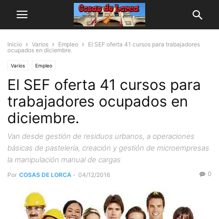
Inicio
Varios
Empleo
El SEF oferta 41 cursos para trabajadores
ocupados en diciembre.
Varios
Empleo
El SEF oferta 41 cursos para
trabajadores ocupados en
diciembre.
Van desde gestión de residuos urbanos, a operaciones
básicas de pastelería, creación y gestión de microempresas
la manipulación manual de cargas
0
Por
COSAS DE LORCA
-
04/12/2016