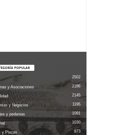
TEGORÍA POPULAR
2502
2186
nas y Asociaciones
2145
lidad
1195
sas y Negocios
1091
jes y pedanias
1030
nal
873
s y Plazas