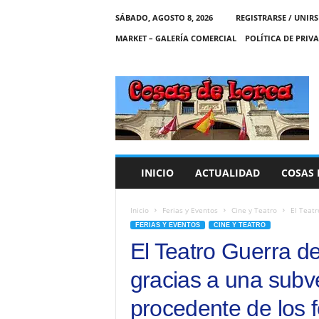
SÁBADO, AGOSTO 8, 2026
REGISTRARSE / UNIRS
MARKET – GALERÍA COMERCIAL
POLÍTICA DE PRIV
C
O
S
A
S
D
E
INICIO
ACTUALIDAD
COSAS 
L
O
R
Inicio
Ferias y Eventos
Cine y Teatro
El Teatr
C
FERIAS Y EVENTOS
CINE Y TEATRO
A
El Teatro Guerra d
gracias a una subv
procedente de los 