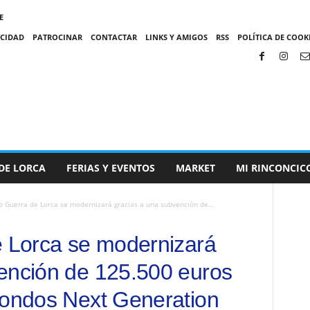
E
ACIDAD
PATROCINAR
CONTACTAR
LINKS Y AMIGOS
RSS
POLÍTICA DE COOKI
DE LORCA
FERIAS Y EVENTOS
MARKET
MI RINCONCIC
o Guerra de Lorca se modernizará gracias a una subvención de...
e Lorca se modernizará
ención de 125.500 euros
fondos Next Generation