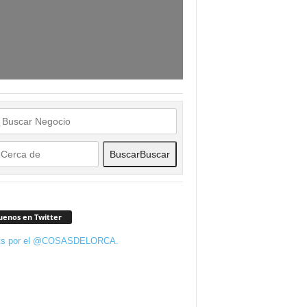
Buscar
Buscar
uenos en Twitter
ts por el @COSASDELORCA.