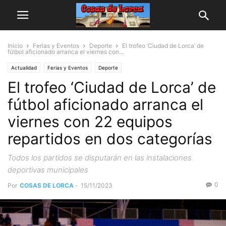
Inicio
Ferias y Eventos
Deporte
El trofeo ‘Ciudad de Lorca’ de
fútbol aficionado arranca el viernes con...
Actualidad
Ferias y Eventos
Deporte
El trofeo ‘Ciudad de Lorca’ de
fútbol aficionado arranca el
viernes con 22 equipos
repartidos en dos categorías
Todos los partidos se disputarán en las instalaciones
deportivas municipales
0
Por
COSAS DE LORCA
-
15/11/2023