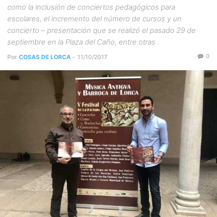
como la inclusión de conciertos pedagógicos para
escolares, el incremento del número de cursos y un
concierto – presentación que se realizó el pasado 29 de
septiembre en la Plaza del Caño, entre otras .
0
Por
COSAS DE LORCA
-
11/10/2017