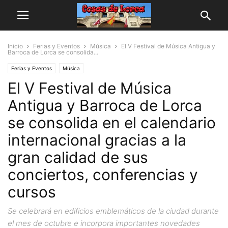
Inicio
Ferias y Eventos
Música
El V Festival de Música Antigua y
Barroca de Lorca se consolida...
Ferias y Eventos
Música
El V Festival de Música
Antigua y Barroca de Lorca
se consolida en el calendario
internacional gracias a la
gran calidad de sus
conciertos, conferencias y
cursos
Se celebrará en edificios emblemáticos de la ciudad durante
el mes de octubre e incorpora importantes novedades