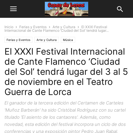
Inicio
Ferias y Eventos
Arte y Cultura
El XXXI Festival
Internacional de Cante Flamenco ‘Ciudad del Sol’ tendrá lugar...
Ferias y Eventos
Arte y Cultura
Música
El XXXI Festival Internacional
de Cante Flamenco ‘Ciudad
del Sol’ tendrá lugar del 3 al 5
de noviembre en el Teatro
Guerra de Lorca
El ganador de la tercera edición del Certamen de Carteles
'Muñoz Barberán' ha sido Cristóbal Rodríguez con su cartel
titulado 'El asiento de los cantaores'. Además, como
novedad, esta edición del festival incorpora un ciclo de dos
conferencias y una exposición pintor Pedro Juan Rabal.