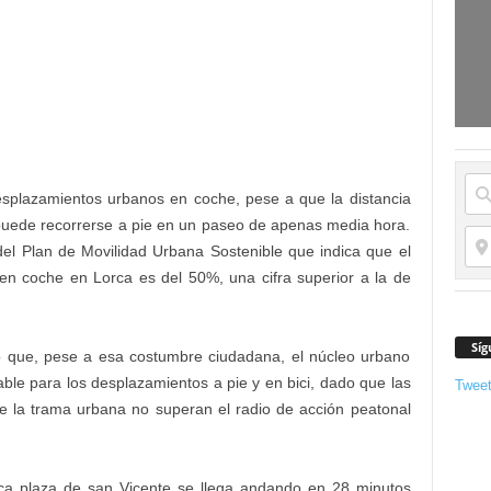
desplazamientos urbanos en coche, pese a que la distancia
puede recorrerse a pie en un paseo de apenas media hora.
 del Plan de Movilidad Urbana Sostenible que indica que el
en coche en Lorca es del 50%, una cifra superior a la de
Síg
có que, pese a esa costumbre ciudadana, el núcleo urbano
ble para los desplazamientos a pie y en bici, dado que las
Twee
e la trama urbana no superan el radio de acción peatonal
ca plaza de san Vicente se llega andando en 28 minutos