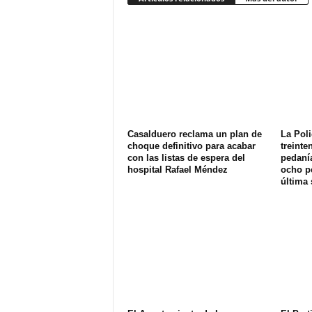
Casalduero reclama un plan de
La Poli
choque definitivo para acabar
treinte
con las listas de espera del
pedanía
hospital Rafael Méndez
ocho p
última