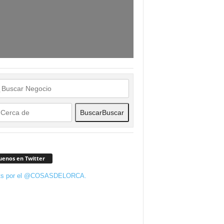
Buscar
Buscar
uenos en Twitter
ts por el @COSASDELORCA.