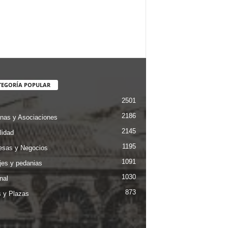
TEGORÍA POPULAR
2501
2186
nas y Asociaciones
2145
lidad
1195
sas y Negocios
1091
jes y pedanias
1030
nal
873
s y Plazas