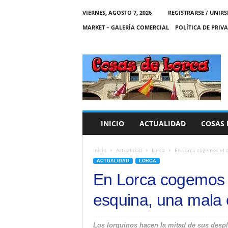
VIERNES, AGOSTO 7, 2026
REGISTRARSE / UNIRS
MARKET – GALERÍA COMERCIAL
POLÍTICA DE PRIV
C
O
S
A
S
D
E
INICIO
ACTUALIDAD
COSAS 
L
O
R
Inicio
Actualidad
Lorca
En Lorca cogemos el c
C
ACTUALIDAD
LORCA
A
En Lorca cogemos e
esquina, una mala
Los lorquinos hacen la mitad de sus desp