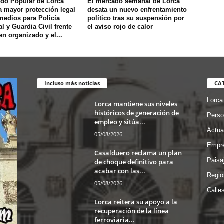
ido Popular de Lorca
El mercado semanal de Lorca
a mayor protección legal
desata un nuevo enfrentamiento
medios para Policía
político tras su suspensión por
l y Guardia Civil frente
el aviso rojo de calor
en organizado y el...
Incluso más noticias
CA
Lorca
Lorca mantiene sus niveles
históricos de generación de
Perso
empleo y sitúa...
Actua
05/08/2026
Empre
Casalduero reclama un plan
Paisa
de choque definitivo para
acabar con las...
Regio
05/08/2026
Calle
Lorca reitera su apoyo a la
recuperación de la línea
ferroviaria...