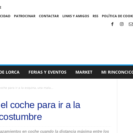
E
ACIDAD
PATROCINAR
CONTACTAR
LINKS Y AMIGOS
RSS
POLÍTICA DE COOKI
DE LORCA
FERIAS Y EVENTOS
MARKET
MI RINCONCIC
oche para ir a la esquina, una mala...
l coche para ir a la
 costumbre
lazamientos en coche cuando la distancia máxima entre los