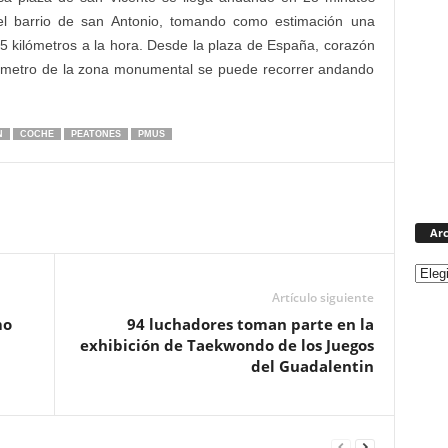
el barrio de san Antonio, tomando como estimación una
5 kilómetros a la hora. Desde la plaza de España, corazón
kilómetro de la zona monumental se puede recorrer andando
N
COCHE
PEATONES
PMUS
Arc
Artículo siguiente
mo
94 luchadores toman parte en la
exhibición de Taekwondo de los Juegos
del Guadalentin