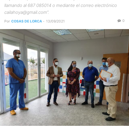
llamando al 687 085014 o mediante el correo electrónico
cailahoya@gmail.com”.
0
Por
COSAS DE LORCA
-
13/09/2021