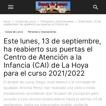
Inicio
Cosas de Lorca
Personas y Asociaciones
Este lunes, 13 de
septiembre, ha reabierto sus puertas el Centro de...
Cosas de Lorca
Personas y Asociaciones
Este lunes, 13 de septiembre,
ha reabierto sus puertas el
Centro de Atención a la
Infancia (CAI) de La Hoya
para el curso 2021/2022
El alcalde de Lorca, Diego José Mateos y la concejala de
Igualdad, Antonia Pérez, han realizado una visita a estas
instalaciones recordando que “el plazo de inscripción para
acceder a este servicio estará abierto hasta el viernes 24 de
septiembre; todos los interesados podrán contactar