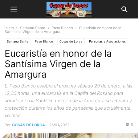
Inicio
Semana Santa
Paso Blanco
Eucaristía en honor de la
Santísima Virgen de la Amargura
Semana Santa
Paso Blanco
Cosas de Lorca
Personas y Asociaciones
Eucaristía en honor de la
Santísima Virgen de la
Amargura
El Paso Blanco celebra el próximo sábado 29 de enero, a las
12,30 horas, una eucaristía en la Capilla del Rosario para
agradecer a la Santísima Virgen de la Amargura su amparo y
protección durante los años de pandemia que actualmente
vivimos.
0
Por
COSAS DE LORCA
-
26/01/2022