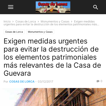
Inicio
Cosas de Lorca
Monumentos y Casas
Exigen medidas
urgentes para evitar la destrucción de los elementos patrimoniales más...
Cosas de Lorca
Monumentos y Casas
Exigen medidas urgentes
para evitar la destrucción de
los elementos patrimoniales
más relevantes de la Casa de
Guevara
0
Por
COSAS DE LORCA
-
03/12/2017